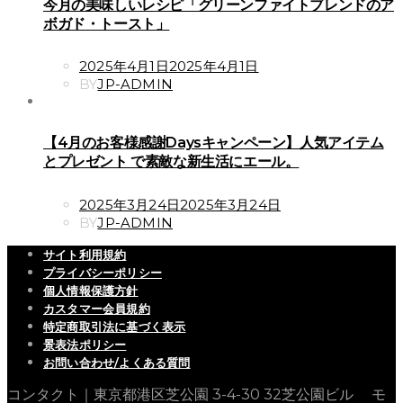
今月の美味しいレシピ「グリーンファイトブレンドのア
ボガド・トースト」
POSTED
2025年4月1日
2025年4月1日
ON
BY
JP-ADMIN
【4月のお客様感謝Daysキャンペーン】人気アイテム
とプレゼント で素敵な新生活にエール。
POSTED
2025年3月24日
2025年3月24日
ON
BY
JP-ADMIN
サイト利用規約
プライバシーポリシー
個人情報保護方針
カスタマー会員規約
特定商取引法に基づく表示
景表法ポリシー
お問い合わせ/よくある質問
コンタクト｜東京都港区芝公園 3-4-30 32芝公園ビル モ