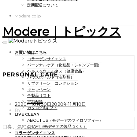
定期配送について
Modere.co.jp
Modere｜トピックス
お買い物はこちら
コラーゲンサイエンス
パーソナルケア（化粧品・シャンプー類）
ヘルス＆ウェルネス（健康食品）
PERSONAL CARE
ハウスホールド（洗剤類）
リブクリーン コレクション
口臭、気になりますか？
キャンペーン
全製品リスト
定期配送
POSTED
2020年10月30日
2020年11月10日
カタログ&ギフト
ON
BY
LIVE CLEAN
ABOUT US（モデーアのフィロソフィー）
口臭、気になりますか？
CRAFT（モデーアの製品づくり）
コラーゲンサイエンス