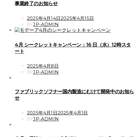
事業終了のお知らせ
POSTED
2025年4月14日
2025年4月15日
ON
BY
JP-ADMIN
4月 シークレットキャンペーン：16 日（水）12時スタ
ート
POSTED
2025年4月8日
ON
BY
JP-ADMIN
ファブリックソフナー国内製造にむけて開発中のお知ら
せ
POSTED
2025年4月1日
2025年4月1日
ON
BY
JP-ADMIN