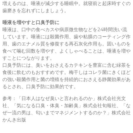
増えるのは、唾液が減少する睡眠中。就寝前と起床時すぐの
歯磨きを忘れずにしましょう。
唾液を増やすと口臭予防に
唾液は、口中の食べカスや病原微生物などを24時間洗い流
しています。唾液には殺菌作用、歯や粘膜のコーティング作
用、歯のエナメル質を修復する再石灰化作用も。固いものを
食べて噛む回数を増やす、よくしゃべることは、唾液を増や
すことにつながります。
口臭予防には、臭いをおさえるカテキンを豊富に含む緑茶を
食後に飲むのもおすすめです。梅干しはコレラ菌にきくほど
の強い殺菌作用と菌の増殖を持続的におさえる静菌効果があ
るとされ、口臭予防に効果的です。
参考：「日本人はなぜ臭いと言われるのか」株式会社光文
社、「気になる口臭・体臭・加齢臭」株式会社旬報社、「な
ぜ一流の男は、匂いまでマネジメントするのか？」株式会社
かんき出版