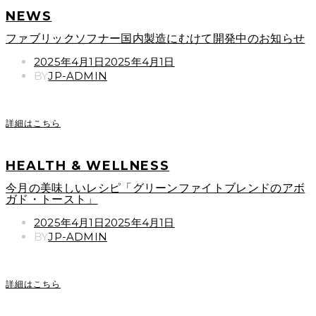
NEWS
ファブリックソフナー国内製造にむけて開発中のお知らせ
POSTED
2025年4月1日
2025年4月1日
ON
BY
JP-ADMIN
詳細はこちら
HEALTH & WELLNESS
今月の美味しいレシピ「グリーンファイトブレンドのアボ
ガド・トースト」
POSTED
2025年4月1日
2025年4月1日
ON
BY
JP-ADMIN
詳細はこちら