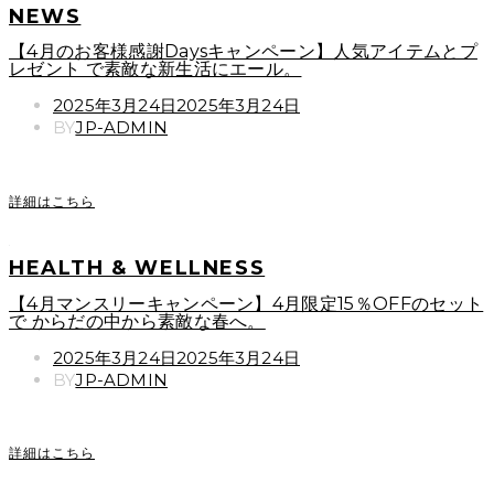
NEWS
【4月のお客様感謝Daysキャンペーン】人気アイテムとプ
レゼント で素敵な新生活にエール。
POSTED
2025年3月24日
2025年3月24日
ON
BY
JP-ADMIN
詳細はこちら
HEALTH & WELLNESS
【4月マンスリーキャンペーン】4月限定15％OFFのセット
で からだの中から素敵な春へ。
POSTED
2025年3月24日
2025年3月24日
ON
BY
JP-ADMIN
詳細はこちら