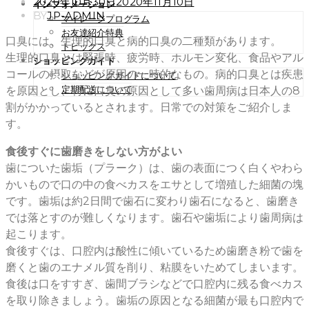
POSTED
2020年10月30日
2020年11月10日
インフォメーション
ON
BY
JP-ADMIN
マイレージプログラム
お友達紹介特典
口臭には、生理的口臭と病的口臭の二種類があります。
トピックス
生理的口臭とは緊張時、疲労時、ホルモン変化、食品やアル
ショッピングガイド
コールの摂取などが原因の一時的なもの。病的口臭とは疾患
ショッピングガイドについて
定期配送について
を原因とし、特に口臭の原因として多い歯周病は日本人の8
割がかかっているとされます。日常での対策をご紹介しま
す。
食後すぐに歯磨きをしない方がよい
歯についた歯垢（プラーク）は、歯の表面につく白くやわら
かいもので口の中の食べカスをエサとして増殖した細菌の塊
です。歯垢は約2日間で歯石に変わり歯石になると、歯磨き
では落とすのが難しくなります。歯石や歯垢により歯周病は
起こります。
食後すぐは、口腔内は酸性に傾いているため歯磨き粉で歯を
磨くと歯のエナメル質を削り、粘膜をいためてしまいます。
食後は口をすすぎ、歯間ブラシなどで口腔内に残る食べカス
を取り除きましょう。歯垢の原因となる細菌が最も口腔内で