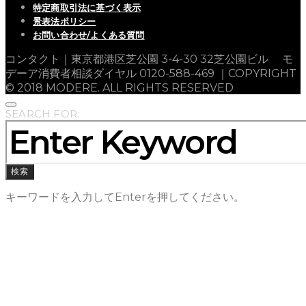
特定商取引法に基づく表示
景表法ポリシー
お問い合わせ/よくある質問
コンタクト｜東京都港区芝公園 3-4-30 32芝公園ビル モ
デーア消費者相談ダイヤル 0120-588-469 ｜COPYRIGHT
© 2018 MODERE. ALL RIGHTS RESERVED
SEARCH FOR:
検索
キーワードを入力してEnterを押してください。