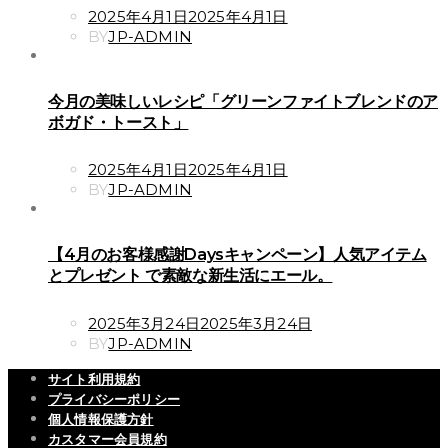
POSTED
2025年4月1日
2025年4月1日
ON
BY
JP-ADMIN
今月の美味しいレシピ「グリーンファイトブレンドのア
ボガド・トースト」
POSTED
2025年4月1日
2025年4月1日
ON
BY
JP-ADMIN
【4月のお客様感謝Daysキャンペーン】人気アイテム
とプレゼント で素敵な新生活にエール。
POSTED
2025年3月24日
2025年3月24日
ON
BY
JP-ADMIN
サイト利用規約
プライバシーポリシー
個人情報保護方針
カスタマー会員規約