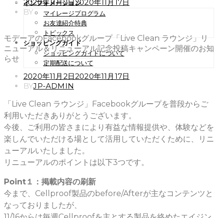
POSTED
2020年11月2日
2020年11月17日
インフォメーション
ON
BY
マイレージプログラム
お友達紹介特典
トピックス
モデーアのFacebookグループ「Live Clean ラウンジ」リ
ショッピングガイド
ニューアル＆リニューアル記念投稿キャンペーン開催のお知
ショッピングガイドについて
らせ
定期配送について
POSTED
2020年11月2日
2020年11月17日
ON
BY
JP-ADMIN
「Live Clean ラウンジ」Facebookグループを普段からご
利用いただきありがとうございます。
今後、ご利用の皆さまにより有益な情報提供や、体験などを
楽しんでいただける場として活用していただくために、リニ
ューアルいたしました。
リニューアルのポイントは以下3つです。
Point１：掲載内容の刷新
今まで、Cellproof製品のbefore/Afterが主なコンテンツと
なっておりましたが、
11/16からは毎週Cellproofを主とする製品を絡めたエイジン