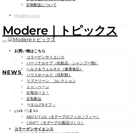
定期配送について
Modere.co.jp
Modere｜トピックス
お買い物はこちら
コラーゲンサイエンス
パーソナルケア（化粧品・シャンプー類）
ヘルス＆ウェルネス（健康食品）
NEWS
ハウスホールド（洗剤類）
リブクリーン コレクション
モデーアのFacebookグルー
キャンペーン
プ「Live Clean ラウンジ」
全製品リスト
定期配送
リニューアル＆リニューアル
カタログ&ギフト
記念投稿キャンペーン開催の
LIVE CLEAN
ABOUT US（モデーアのフィロソフィー）
お知らせ
CRAFT（モデーアの製品づくり）
コラーゲンサイエンス