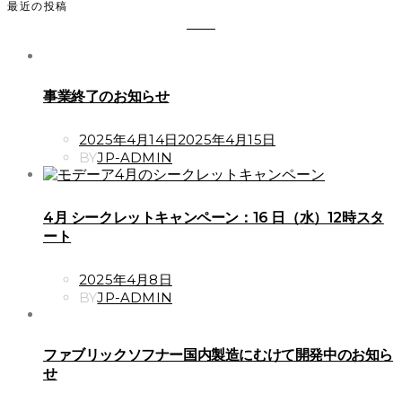
最近の投稿
事業終了のお知らせ
POSTED
2025年4月14日
2025年4月15日
ON
BY
JP-ADMIN
4月 シークレットキャンペーン：16 日（水）12時スタ
ート
POSTED
2025年4月8日
ON
BY
JP-ADMIN
ファブリックソフナー国内製造にむけて開発中のお知ら
せ