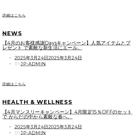
詳細はこちら
NEWS
【4月のお客様感謝Daysキャンペーン】人気アイテムとプ
レゼント で素敵な新生活にエール。
POSTED
2025年3月24日
2025年3月24日
ON
BY
JP-ADMIN
詳細はこちら
HEALTH & WELLNESS
【4月マンスリーキャンペーン】4月限定15％OFFのセット
で からだの中から素敵な春へ。
POSTED
2025年3月24日
2025年3月24日
ON
BY
JP-ADMIN