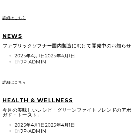
詳細はこちら
NEWS
ファブリックソフナー国内製造にむけて開発中のお知らせ
POSTED
2025年4月1日
2025年4月1日
ON
BY
JP-ADMIN
詳細はこちら
HEALTH & WELLNESS
今月の美味しいレシピ「グリーンファイトブレンドのアボ
ガド・トースト」
POSTED
2025年4月1日
2025年4月1日
ON
BY
JP-ADMIN