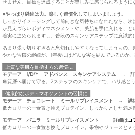
せません。目標を達成することが楽しみに感じられるように
■やっぱり継続は力。楽しく習慣化してしまいましょう。
しっかりイメージングして前向きな気持ちになれたなら、次
が見えづらいボディマネジメントや、美肌を手に入れる、と
着実に進められますし、普段のスキンケアステップに意識的
あまり張り切りすぎると息切れしやすくなってしまうもの。
やかな習慣の継続が、1年後にはどんな実を結んでいるのか
上質な美肌を目指す方の習慣に
モデーア I/D™ アドバンス スキンケアシステム → 
角質層へ届けて守る。2ステップのスキンケアで、ハリ感と
健康的なボディマネジメントの習慣に
モデーア チョコレート ミールリプレイスメント → 詳
低カロリーの一食置き換えプロテイン。しっかりとした満足
モデーア バニラ ミールリプレイスメント → 詳細は
コ
低カロリーの一食置き換えプロテイン。果物やジュースとミ