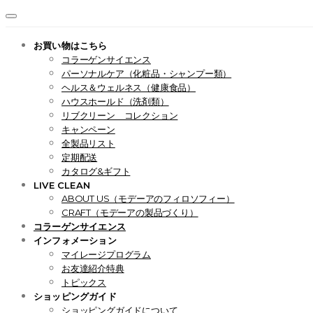
お買い物はこちら
コラーゲンサイエンス
パーソナルケア（化粧品・シャンプー類）
ヘルス＆ウェルネス（健康食品）
ハウスホールド（洗剤類）
リブクリーン コレクション
キャンペーン
全製品リスト
定期配送
カタログ&ギフト
LIVE CLEAN
ABOUT US（モデーアのフィロソフィー）
CRAFT（モデーアの製品づくり）
コラーゲンサイエンス
インフォメーション
マイレージプログラム
お友達紹介特典
トピックス
ショッピングガイド
ショッピングガイドについて