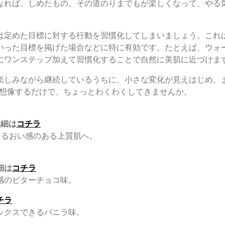
なれば、しめたもの。その道のりまでもが楽しくなって、やる
は定めた目標に対する行動を習慣化してしまいましょう。これ
いった目標を掲げた場合などに特に有効です。たとえば、ウォ
にワンステップ加えて習慣化することで自然に美肌に近づけま
楽しみながら継続しているうちに、小さな変化が見えはじめ、
。想像するだけで、ちょっとわくわくしてきませんか。
詳細は
コチラ
うるおい感のある上質肌へ。
細は
コチラ
感のビターチョコ味。
チラ
ックスできるバニラ味。