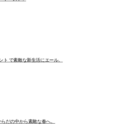
ント で素敵な新生活にエール。
 からだの中から素敵な春へ。