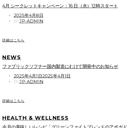
4月 シークレットキャンペーン：16 日（水）12時スタート
POSTED
2025年4月8日
ON
BY
JP-ADMIN
詳細はこちら
NEWS
ファブリックソフナー国内製造にむけて開発中のお知らせ
POSTED
2025年4月1日
2025年4月1日
ON
BY
JP-ADMIN
詳細はこちら
HEALTH & WELLNESS
今月の美味しいレシピ「グリーンファイトブレンドのアボガド