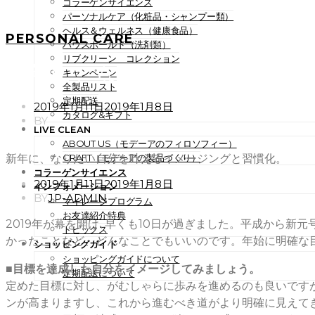
コラーゲンサイエンス
パーソナルケア（化粧品・シャンプー類）
ヘルス＆ウェルネス（健康食品）
PERSONAL CARE
ハウスホールド（洗剤類）
リブクリーン コレクション
新年に、なりたい自分を叶え
キャンペーン
全製品リスト
定期配送
POSTED
2019年1月11日
2019年1月8日
カタログ&ギフト
ON
BY
LIVE CLEAN
ABOUT US（モデーアのフィロソフィー）
新年に、なりたい自分を叶えるイメージングと習慣化。
CRAFT（モデーアの製品づくり）
コラーゲンサイエンス
POSTED
2019年1月11日
2019年1月8日
インフォメーション
ON
BY
JP-ADMIN
マイレージプログラム
お友達紹介特典
2019年が幕を開け､早くも10日が過ぎました。平成から
トピックス
かったことなど、どんなことでもいいのです。年始に明確な
ショッピングガイド
ショッピングガイドについて
■目標を達成した自分をイメージしてみましょう。
定期配送について
定めた目標に対し、がむしゃらに歩みを進めるのも良いです
ンが高まりますし、これから進むべき道がより明確に見えて