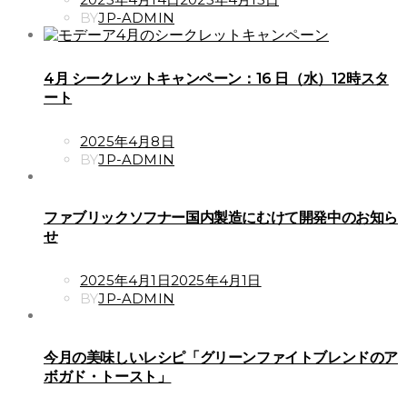
ON
BY
JP-ADMIN
4月 シークレットキャンペーン：16 日（水）12時スタ
ート
POSTED
2025年4月8日
ON
BY
JP-ADMIN
ファブリックソフナー国内製造にむけて開発中のお知ら
せ
POSTED
2025年4月1日
2025年4月1日
ON
BY
JP-ADMIN
今月の美味しいレシピ「グリーンファイトブレンドのア
ボガド・トースト」