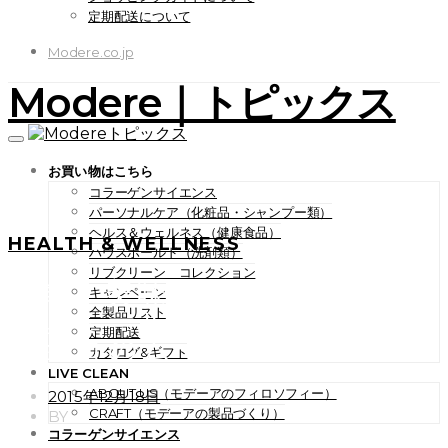
定期配送について
Modere.co.jp
Modere｜トピックス
お買い物はこちら
コラーゲンサイエンス
パーソナルケア（化粧品・シャンプー類）
ヘルス＆ウェルネス（健康食品）
HEALTH & WELLNESS
ハウスホールド（洗剤類）
リブクリーン コレクション
簡単、美味の手づくりスイー
キャンペーン
ツ。ミールリプレイスメント
全製品リスト
定期配送
チョコのムース。
カタログ&ギフト
LIVE CLEAN
ABOUT US（モデーアのフィロソフィー）
POSTED
2015年12月18日
ON
CRAFT（モデーアの製品づくり）
BY
コラーゲンサイエンス