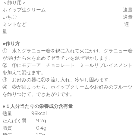
＜飾り用＞
ホイップ生クリーム 適量
いちご 適量
ミントなど 適
量
●作り方
① 水とグラニュー糖を鍋に入れて火にかけ、グラニュー糖
が溶けたら火を止めてゼラチンを混ぜ溶かします。
② ①にモデーア チョコレート ミールリプレイスメント
を加えて混ぜます。
③ お好みの器に②を流し入れ、冷やし固めます。
④ ③が固まったら、ホイップクリームやお好みのフルーツ
を飾りつけて、できあがりです。
●１人分当たりの栄養成分含有量
熱量 96kcal
たんぱく質 9.2g
脂質 0.4g