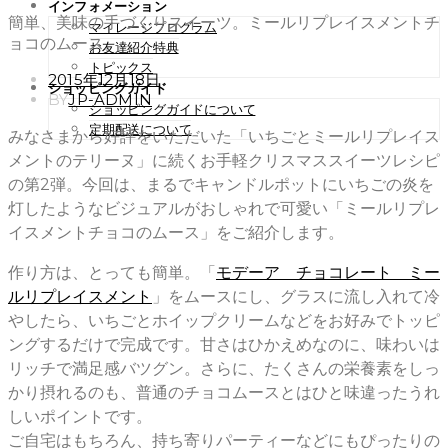
インフォメーション
簡単、美味の手づくりスイーツ。ミールリプレイスメントチ
マイレージプログラム
ョコのムース。
お友達紹介特典
トピックス
POSTED
2015年12月18日
ショッピングガイド
ON
BY
JP-ADMIN
ショッピングガイドについて
定期配送について
みなさまから好評をいただいた「いちごとミールリプレイス
メントのテリーヌ」に続くお手軽クリスマススイーツレシピ
の第2弾。今回は、まるでキャンドルポットにいちごの炎を
灯したようなビジュアルがおしゃれで可愛い「ミールリプレ
イスメントチョコのムース」をご紹介します。
作り方は、とっても簡単。「
モデーア チョコレート ミー
ルリプレイスメント
」をムースにし、グラスに流し入れて冷
やしたら、いちごとホイップクリームなどをお好みでトッピ
ングするだけで完成です。甘さはひかえめなのに、味わいは
リッチで満足感バツグン。さらに、たくさんの栄養素をしっ
かり摂れるのも、普通のチョコムースとはひと味違ったうれ
しいポイントです。
ご自宅はもちろん、持ち寄りパーティーなどにもぴったりの