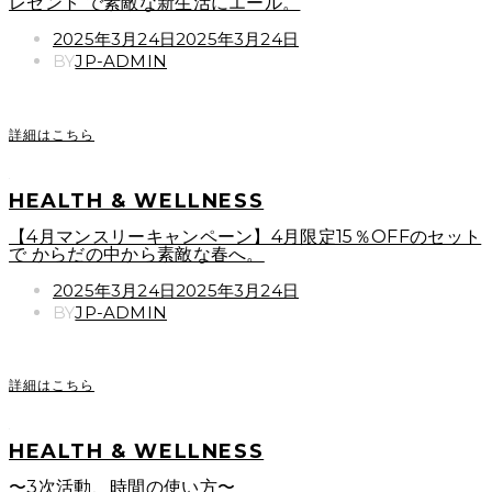
レゼント で素敵な新生活にエール。
POSTED
2025年3月24日
2025年3月24日
ON
BY
JP-ADMIN
詳細はこちら
HEALTH & WELLNESS
【4月マンスリーキャンペーン】4月限定15％OFFのセット
で からだの中から素敵な春へ。
POSTED
2025年3月24日
2025年3月24日
ON
BY
JP-ADMIN
詳細はこちら
HEALTH & WELLNESS
〜3次活動、時間の使い方〜