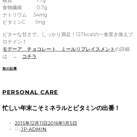
糖質 1.7g
食物繊維 0.7g
ナトリウム 34mg
ビタミンC 1mg
ビターな甘さで、しっかり満足！127kcalの一食置き換えプ
ロテイン！
モデーア チョコレート ミールリプレイスメント
の詳細
は →
コチラ
前の記事
PERSONAL CARE
忙しい年末こそミネラルとビタミンの出番！
POSTED
2015年12月11日
2016年1月5日
ON
BY
JP-ADMIN