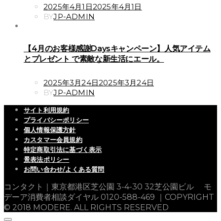
POSTED
2025年4月1日
2025年4月1日
ON
BY
JP-ADMIN
【4月のお客様感謝Daysキャンペーン】人気アイテム
とプレゼント で素敵な新生活にエール。
POSTED
2025年3月24日
2025年3月24日
ON
BY
JP-ADMIN
サイト利用規約
プライバシーポリシー
個人情報保護方針
カスタマー会員規約
特定商取引法に基づく表示
景表法ポリシー
お問い合わせ/よくある質問
コンタクト｜東京都港区芝公園 3-4-30 32芝公園ビル モ
デーア消費者相談ダイヤル 0120-588-469 ｜COPYRIGHT
© 2018 MODERE. ALL RIGHTS RESERVED