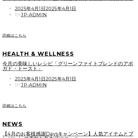
POSTED
2025年4月1日
2025年4月1日
ON
BY
JP-ADMIN
詳細はこちら
HEALTH & WELLNESS
今月の美味しいレシピ「グリーンファイトブレンドのアボ
ガド・トースト」
POSTED
2025年4月1日
2025年4月1日
ON
BY
JP-ADMIN
詳細はこちら
NEWS
【4月のお客様感謝Daysキャンペーン】人気アイテムとプ