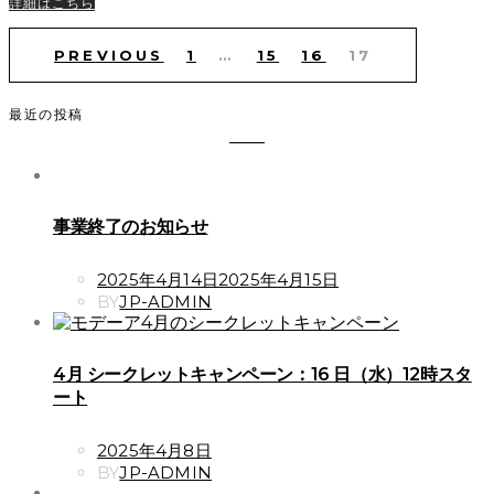
詳細はこちら
投
稿
PREVIOUS
1
…
15
16
17
の
ペ
ー
最近の投稿
ジ
送
り
事業終了のお知らせ
POSTED
2025年4月14日
2025年4月15日
ON
BY
JP-ADMIN
4月 シークレットキャンペーン：16 日（水）12時スタ
ート
POSTED
2025年4月8日
ON
BY
JP-ADMIN