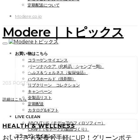
定期配送について
Modere.co.jp
Modere｜トピックス
お買い物はこちら
コラーゲンサイエンス
パーソナルケア（化粧品・シャンプー類）
Health & Wellness
ヘルス＆ウェルネス（健康食品）
ハウスホールド（洗剤類）
203 POSTS
リブクリーン コレクション
キャンペーン
全製品リスト
詳細はこちら
定期配送
カタログ&ギフト
LIVE CLEAN
ABOUT US（モデーアのフィロソフィー）
HEALTH & WELLNESS
CRAFT（モデーアの製品づくり）
コラーゲンサイエンス
おいしさも栄養も手軽にUP！グリーンポテ