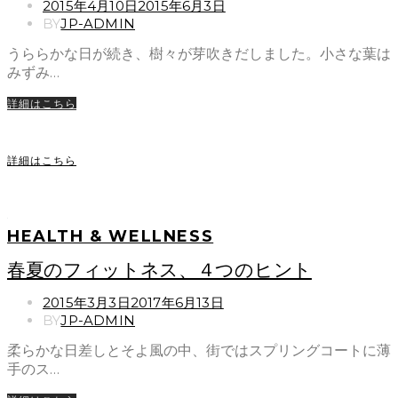
POSTED
2015年4月10日
2015年6月3日
ON
BY
JP-ADMIN
うららかな日が続き、樹々が芽吹きだしました。小さな葉は
みずみ…
詳細はこちら
詳細はこちら
HEALTH & WELLNESS
春夏のフィットネス、４つのヒント
POSTED
2015年3月3日
2017年6月13日
ON
BY
JP-ADMIN
柔らかな日差しとそよ風の中、街ではスプリングコートに薄
手のス…