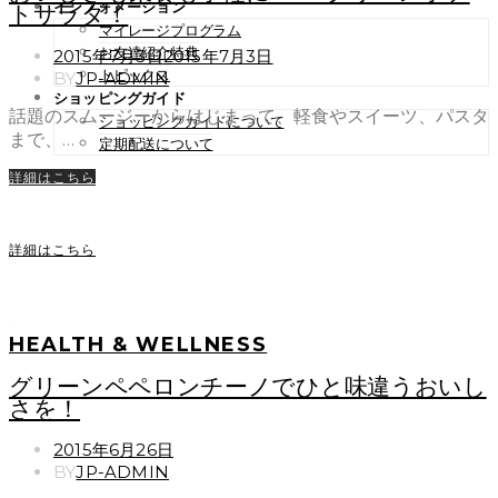
インフォメーション
トサラダ！
マイレージプログラム
お友達紹介特典
POSTED
2015年7月3日
2015年7月3日
ON
トピックス
BY
JP-ADMIN
ショッピングガイド
話題のスムージーからはじまって、軽食やスイーツ、パスタ
ショッピングガイドについて
まで、…
定期配送について
詳細はこちら
詳細はこちら
HEALTH & WELLNESS
グリーンペペロンチーノでひと味違うおいし
さを！
POSTED
2015年6月26日
ON
BY
JP-ADMIN