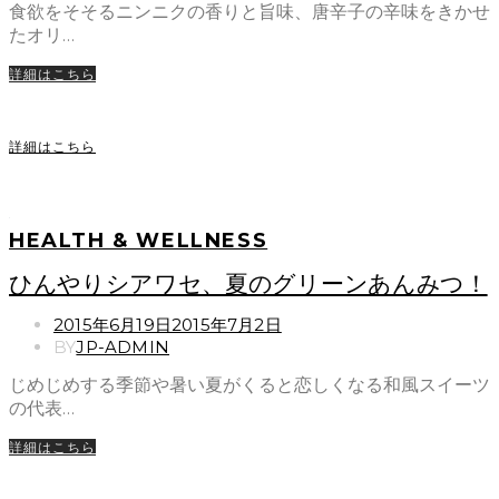
食欲をそそるニンニクの香りと旨味、唐辛子の辛味をきかせ
たオリ…
詳細はこちら
詳細はこちら
HEALTH & WELLNESS
ひんやりシアワセ、夏のグリーンあんみつ！
POSTED
2015年6月19日
2015年7月2日
ON
BY
JP-ADMIN
じめじめする季節や暑い夏がくると恋しくなる和風スイーツ
の代表…
詳細はこちら