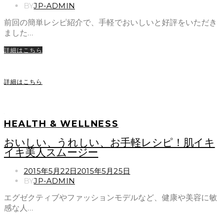
ON
BY
JP-ADMIN
前回の簡単レシピ紹介で、手軽でおいしいと好評をいただき
ました…
詳細はこちら
詳細はこちら
HEALTH & WELLNESS
おいしい、うれしい、お手軽レシピ！肌イキ
イキ美人スムージー
POSTED
2015年5月22日
2015年5月25日
ON
BY
JP-ADMIN
エグゼクティブやファッションモデルなど、健康や美容に敏
感な人…