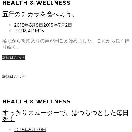
HEALTH & WELLNESS
五行のチカラを食べよう。
POSTED
2015年6月5日
2015年7月2日
ON
BY
JP-ADMIN
各地から梅雨入りの声が聞こえ始めました。これから長く降
り続く…
詳細はこちら
詳細はこちら
HEALTH & WELLNESS
すっきりスムージーで、はつらつとした毎日
を！
POSTED
2015年5月29日