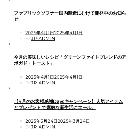
ファブリックソフナー国内製造にむけて開発中のお知ら
せ
POSTED
2025年4月1日
2025年4月1日
ON
BY
JP-ADMIN
今月の美味しいレシピ「グリーンファイトブレンドのア
ボガド・トースト」
POSTED
2025年4月1日
2025年4月1日
ON
BY
JP-ADMIN
【4月のお客様感謝Daysキャンペーン】人気アイテム
とプレゼント で素敵な新生活にエール。
POSTED
2025年3月24日
2025年3月24日
ON
BY
JP-ADMIN