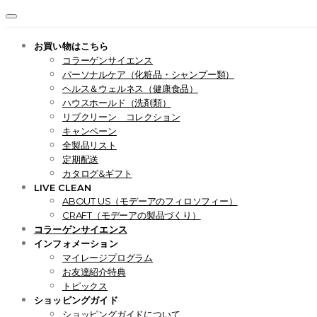
お買い物はこちら
コラーゲンサイエンス
パーソナルケア（化粧品・シャンプー類）
ヘルス＆ウェルネス（健康食品）
ハウスホールド（洗剤類）
リブクリーン コレクション
キャンペーン
全製品リスト
定期配送
カタログ&ギフト
LIVE CLEAN
ABOUT US（モデーアのフィロソフィー）
CRAFT（モデーアの製品づくり）
コラーゲンサイエンス
インフォメーション
マイレージプログラム
お友達紹介特典
トピックス
ショッピングガイド
ショッピングガイドについて