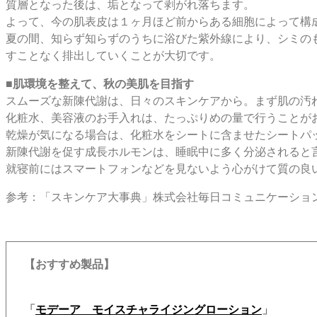
質層となった後は、垢となって剥がれ落ちます。
よって、今の肌表皮は１ヶ月ほど前からある細胞によって構
夏の間、知らず知らずのうちに浴びた紫外線により、シミの
すことなく排出していくことが大切です。
■肌環境を整えて、秋の美肌を目指す
スムーズな新陳代謝は、日々のスキンケアから。まず肌の汚
化粧水、美容液のお手入れは、たっぷりめの量で行うことが
乾燥が気になる場合は、化粧水をシートに含ませたシートパ
新陳代謝を促す成長ホルモンは、睡眠中に多く分泌されると
就寝前にはスマートフォンなどを見ないよう心がけて質の良
参考：「スキンケア大事典」株式会社毎日コミュニケーショ
【おすすめ製品】
「
モデーア モイスチャライジングローション
」