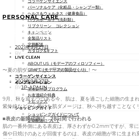
コラーゲンサイエンス
パーソナルケア（化粧品・シャンプー類）
ヘルス＆ウェルネス（健康食品）
PERSONAL CARE
ハウスホールド（洗剤類）
リブクリーン コレクション
〜夏の肌ダメージは、早めに
キャンペーン
全製品リスト
定期配送
POSTED
2021年9月27日
カタログ&ギフト
ON
BY
LIVE CLEAN
ABOUT US（モデーアのフィロソフィー）
〜夏の肌ダメージは、早めにリセット！〜
CRAFT（モデーアの製品づくり）
コラーゲンサイエンス
POSTED
2021年9月27日
インフォメーション
ON
BY
JP-ADMIN
マイレージプログラム
お友達紹介特典
9月、秋を迎えつつある今、肌は、夏を過ごした細胞の生ま
トピックス
紫外線などから受けた肌ダメージは、秋へ持ち越すことなく
ショッピングガイド
ショッピングガイドについて
■表皮の新陳代謝は、28日間で行われる
定期配送について
肌の一番外側にある表皮は、厚さわずか0.2mmですが、常
傷や日焼けのあとが回復するのは、表皮の細胞が常に生まれ