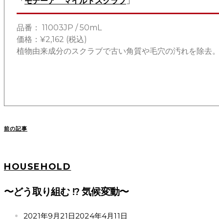
「
モデーア マイルドスクラブ
」
品番： 11003JP / 50mL
価格：¥2,162 (税込)
植物由来成分のスクラブで古い角質や毛穴の汚れを除去
前の記事
HOUSEHOLD
〜どう取り組む !? 気候変動〜
POSTED
2021年9月21日
2024年4月11日