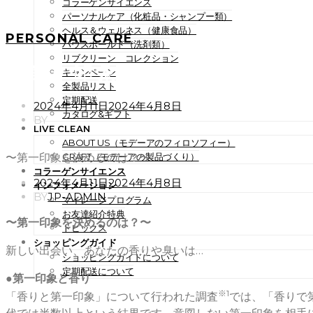
コラーゲンサイエンス
パーソナルケア（化粧品・シャンプー類）
ヘルス＆ウェルネス（健康食品）
PERSONAL CARE
ハウスホールド（洗剤類）
リブクリーン コレクション
〜第一印象を決めるのは？〜
キャンペーン
全製品リスト
定期配送
POSTED
2024年4月11日
2024年4月8日
カタログ&ギフト
ON
BY
LIVE CLEAN
ABOUT US（モデーアのフィロソフィー）
〜第一印象を決めるのは？〜
CRAFT（モデーアの製品づくり）
コラーゲンサイエンス
POSTED
2024年4月11日
2024年4月8日
インフォメーション
ON
BY
JP-ADMIN
マイレージプログラム
お友達紹介特典
〜第一印象を決めるのは？〜
トピックス
ショッピングガイド
新しい出会い、あなたの香りや臭いは…
ショッピングガイドについて
定期配送について
●第一印象と香り
※1
「香りと第一印象」について行われた調査
では、「香りで