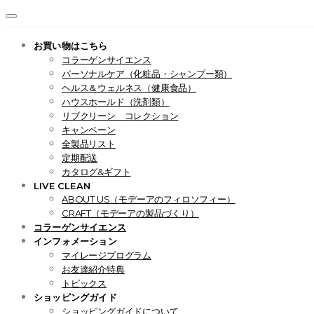
お買い物はこちら
コラーゲンサイエンス
パーソナルケア（化粧品・シャンプー類）
ヘルス＆ウェルネス（健康食品）
ハウスホールド（洗剤類）
リブクリーン コレクション
キャンペーン
全製品リスト
定期配送
カタログ&ギフト
LIVE CLEAN
ABOUT US（モデーアのフィロソフィー）
CRAFT（モデーアの製品づくり）
コラーゲンサイエンス
インフォメーション
マイレージプログラム
お友達紹介特典
トピックス
ショッピングガイド
ショッピングガイドについて