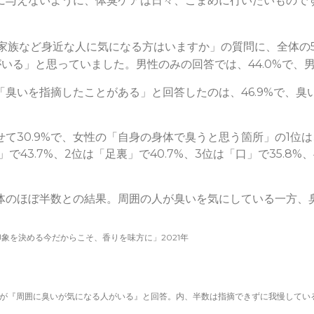
に与えないように、体臭ケアは日々、こまめに行いたいもので
家族など身近な人に気になる方はいますか」の質問に、全体の59
いる」と思っていました。男性のみの回答では、44.0%で、
臭いを指摘したことがある」と回答したのは、46.9%で、
0.9%で、女性の「自身の身体で臭うと思う箇所」の1位は、「
脇」で43.7%、2位は「足裏」で40.7%、3位は「口」で35.
体のほぼ半数との結果。周囲の人が臭いを気にしている一方、
印象を決める今だからこそ、香りを味方に」2021年
7割が『周囲に臭いが気になる人がいる』と回答。内、半数は指摘できずに我慢している