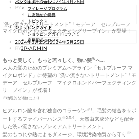
POSTED
2024年3月25日
2024年3月25日
インフォメーション
ON
BY
マイレージプログラム
お友達紹介特典
トピックス
“洗い流さないトリートメント”「モデーア セルプルーフ
ショッピングガイド
マイクロボンドパーフェクティングリーブイン」が登場！
ショッピングガイドについて
定期配送について
POSTED
2024年3月25日
2024年3月25日
ON
BY
JP-ADMIN
※
もっと美しく、もっと若々しく、強い髪
へ…
大人の髪のためのプレミアムヘアライン「セルプルーフ マ
イクロボンド」に待望の “洗い流さないトリートメント”「モ
デーア セルプルーフ マイクロボンドパーフェクティング
リーブイン」が登場！
※物理的な補修により
※1
ヒアルロン酸を含む独自のコラーゲン
、毛髪の結合をサポ
※2.3.4
ートするファイバーハンス
、天然由来成分などを配合
した洗い流さないプレミアムトリートメント。
※5
髪のもつれや熱によるダメージ、環境汚染物質から守り