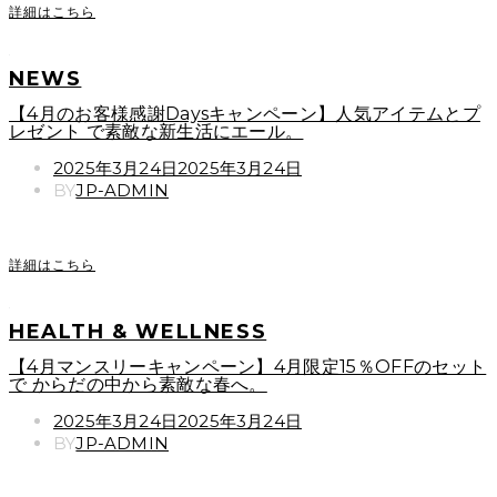
詳細はこちら
NEWS
【4月のお客様感謝Daysキャンペーン】人気アイテムとプ
レゼント で素敵な新生活にエール。
POSTED
2025年3月24日
2025年3月24日
ON
BY
JP-ADMIN
詳細はこちら
HEALTH & WELLNESS
【4月マンスリーキャンペーン】4月限定15％OFFのセット
で からだの中から素敵な春へ。
POSTED
2025年3月24日
2025年3月24日
ON
BY
JP-ADMIN