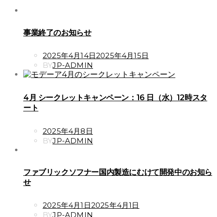
事業終了のお知らせ
POSTED
2025年4月14日
2025年4月15日
ON
BY
JP-ADMIN
4月 シークレットキャンペーン：16 日（水）12時スタ
ート
POSTED
2025年4月8日
ON
BY
JP-ADMIN
ファブリックソフナー国内製造にむけて開発中のお知ら
せ
POSTED
2025年4月1日
2025年4月1日
ON
BY
JP-ADMIN