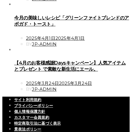
今月の美味しいレシピ「グリーンファイトブレンドのア
ボガド・トースト」
POSTED
2025年4月1日
2025年4月1日
ON
BY
JP-ADMIN
【4月のお客様感謝Daysキャンペーン】人気アイテム
とプレゼント で素敵な新生活にエール。
POSTED
2025年3月24日
2025年3月24日
ON
BY
JP-ADMIN
サイト利用規約
プライバシーポリシー
個人情報保護方針
カスタマー会員規約
特定商取引法に基づく表示
景表法ポリシー