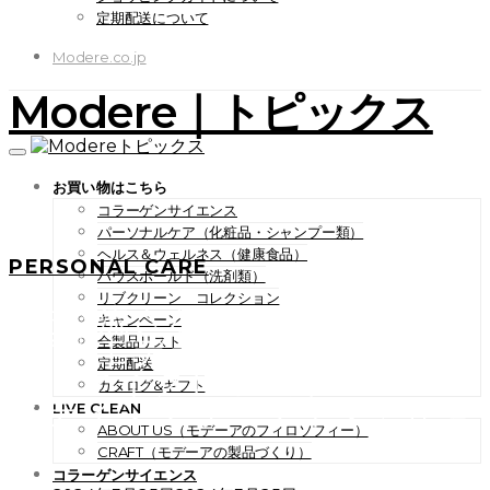
定期配送について
Modere.co.jp
Modere｜トピックス
お買い物はこちら
コラーゲンサイエンス
パーソナルケア（化粧品・シャンプー類）
ヘルス＆ウェルネス（健康食品）
PERSONAL CARE
ハウスホールド（洗剤類）
リブクリーン コレクション
“洗い流さないトリートメン
キャンペーン
ト”「モデーア セルプルー
全製品リスト
定期配送
フ マイクロボンドパーフェ
カタログ&ギフト
クティングリーブイン」が登
LIVE CLEAN
ABOUT US（モデーアのフィロソフィー）
場！
CRAFT（モデーアの製品づくり）
コラーゲンサイエンス