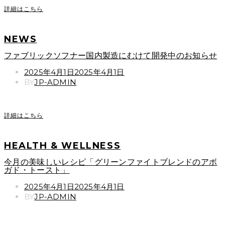
詳細はこちら
NEWS
ファブリックソフナー国内製造にむけて開発中のお知らせ
POSTED
2025年4月1日
2025年4月1日
ON
BY
JP-ADMIN
詳細はこちら
HEALTH & WELLNESS
今月の美味しいレシピ「グリーンファイトブレンドのアボ
ガド・トースト」
POSTED
2025年4月1日
2025年4月1日
ON
BY
JP-ADMIN