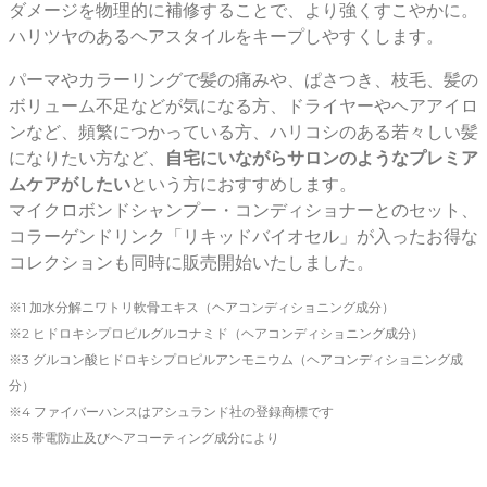
ダメージを物理的に補修することで、より強くすこやかに。
ハリツヤのあるヘアスタイルをキープしやすくします。
パーマやカラーリングで髪の痛みや、ぱさつき、枝毛、髪の
ボリューム不足などが気になる方、ドライヤーやヘアアイロ
ンなど、頻繁につかっている方、ハリコシのある若々しい髪
になりたい方など、
自宅にいながらサロンのようなプレミア
ムケアがしたい
という方におすすめします。
マイクロボンドシャンプー・コンディショナーとのセット、
コラーゲンドリンク「リキッドバイオセル」が入ったお得な
コレクションも同時に販売開始いたしました。
※1 加水分解ニワトリ軟骨エキス（ヘアコンディショニング成分）
※2 ヒドロキシプロピルグルコナミド（ヘアコンディショニング成分）
※3 グルコン酸ヒドロキシプロピルアンモニウム（ヘアコンディショニング成
分）
※4 ファイバーハンスはアシュランド社の登録商標です
※5 帯電防止及びヘアコーティング成分により