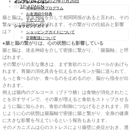
POSTED
2021年11月29日
2021年11月26日
インフォメーション
ON
BY
JP-ADMIN
マイレージプログラム
お友達紹介特典
腸と脳は、迷走神経を介して相関関係があると言われ、その
トピックス
繋がりは腸脳軸と呼ばれます。その繋がりの仕組みと影響
ショッピングガイド
は？
ショッピングガイドについて
定期配送について
●腸と脳の繋がりは、心の状態にも影響している
腸と脳は、迷走神経を介して密接に繋がり、「腸脳軸」と呼
ばれます。
その繋がりの主な働きは、まず食欲のコントロールがあげら
れます。胃腸の消化具合を伝えるホルモンが脳に送られて、
もっと食べるのか、食べるのを止めるのか、脳から指令が出
されます。
例えば腸内のグルコース（ブドウ糖）は食物が消化されたこ
とを示すサインで、その量が増えると食欲をストップさせる
ように脳に知らされ、食欲の制御につなげるとされます。同
じように心の状態は腸脳軸で密接に腸と繋がり、全身の健康
に大きな影響を与えているという報告もあります。
そのメカニズムは心のストレスにより腸壁に炎症がおき、透