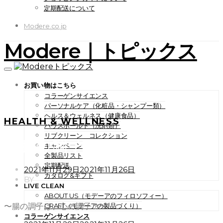
定期配送について
Modere.co.jp
Modere｜トピックス
お買い物はこちら
コラーゲンサイエンス
パーソナルケア（化粧品・シャンプー類）
ヘルス＆ウェルネス（健康食品）
HEALTH & WELLNESS
ハウスホールド（洗剤類）
リブクリーン コレクション
〜腸の調子は、心の調子？〜
キャンペーン
全製品リスト
定期配送
POSTED
2021年11月29日
2021年11月26日
カタログ&ギフト
ON
BY
LIVE CLEAN
ABOUT US（モデーアのフィロソフィー）
〜腸の調子は、心の調子？〜
CRAFT（モデーアの製品づくり）
コラーゲンサイエンス