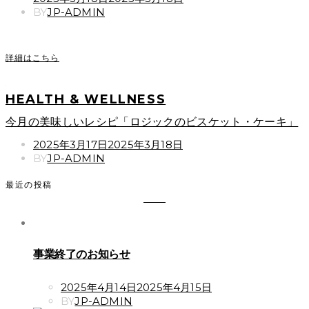
ON
BY
JP-ADMIN
詳細はこちら
HEALTH & WELLNESS
今月の美味しいレシピ「ロジックのビスケット・ケーキ」
POSTED
2025年3月17日
2025年3月18日
ON
BY
JP-ADMIN
最近の投稿
事業終了のお知らせ
POSTED
2025年4月14日
2025年4月15日
ON
BY
JP-ADMIN