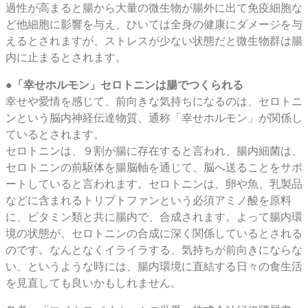
過性が高まると腸から大量の微生物が腸外に出て免疫細胞な
ど他細胞に影響を与え、ひいては全身の健康にダメージを与
えるとされますが、ストレスが少ない状態だと微生物群は腸
内に止まるとされます。
●「幸せホルモン」セロトニンは腸でつくられる
幸せや愛情を感じて、前向きな気持ちになるのは、セロトニ
ンという脳内神経伝達物質、通称「幸せホルモン」が関係し
ているとされます。
セロトニンは、９割が腸に存在すると言われ、腸内細菌は、
セロトニンの前駆体を腸脳軸を通じて、脳へ送ることをサポ
ートしていると言われます。セロトニンは、卵や魚、乳製品
などに含まれるトリプトファンという必須アミノ酸を原料
に、ビタミン類と共に腸内で、合成されます。よって腸内環
境の状態が、セロトニンの合成に深く関係しているとされる
のです。なんとなくイライラする、気持ちが前向きにならな
い、というような時には、腸内環境に直結する日々の食生活
を見直しても良いかもしれません。