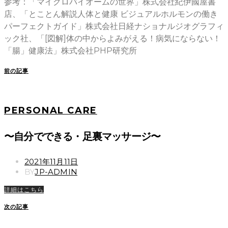
参考：「マイクロバイオームの世界」株式会社紀伊國屋書
店、「とことん解説人体と健康 ビジュアルホルモンの働き
パーフェクトガイド」株式会社日経ナショナルジオグラフィ
ック社、「[図解]体の中からよみがえる！病気にならない！
「腸」健康法」株式会社PHP研究所
前の記事
PERSONAL CARE
〜自分でできる・足裏マッサージ〜
POSTED
2021年11月11日
ON
BY
JP-ADMIN
詳細はこちら
次の記事