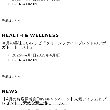
ON
BY
JP-ADMIN
詳細はこちら
HEALTH & WELLNESS
今月の美味しいレシピ「グリーンファイトブレンドのアボ
ガド・トースト」
POSTED
2025年4月1日
2025年4月1日
ON
BY
JP-ADMIN
詳細はこちら
NEWS
【4月のお客様感謝Daysキャンペーン】人気アイテムとプ
レゼント で素敵な新生活にエール。