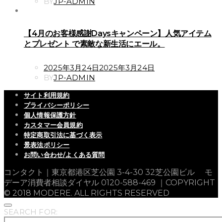
ON
BY
JP-ADMIN
【4月のお客様感謝Daysキャンペーン】人気アイテム
とプレゼント で素敵な新生活にエール。
POSTED
2025年3月24日
2025年3月24日
ON
BY
JP-ADMIN
サイト利用規約
プライバシーポリシー
個人情報保護方針
カスタマー会員規約
特定商取引法に基づく表示
景表法ポリシー
お問い合わせ/よくある質問
コンタクト｜東京都港区芝公園 3-4-30 32芝公園ビル モ
デーア消費者相談ダイヤル 0120-588-469 ｜COPYRIGHT
© 2018 MODERE. ALL RIGHTS RESERVED
SEARCH FOR: