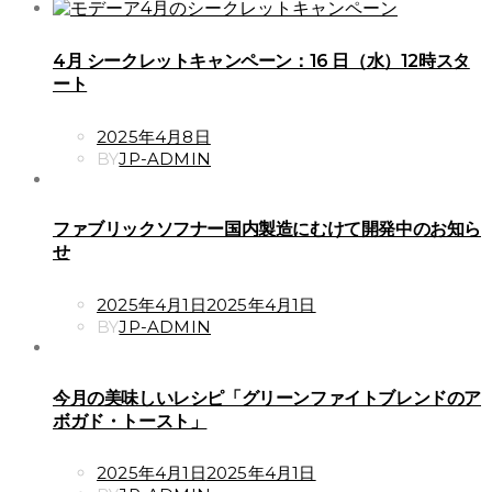
4月 シークレットキャンペーン：16 日（水）12時スタ
ート
POSTED
2025年4月8日
ON
BY
JP-ADMIN
ファブリックソフナー国内製造にむけて開発中のお知ら
せ
POSTED
2025年4月1日
2025年4月1日
ON
BY
JP-ADMIN
今月の美味しいレシピ「グリーンファイトブレンドのア
ボガド・トースト」
POSTED
2025年4月1日
2025年4月1日