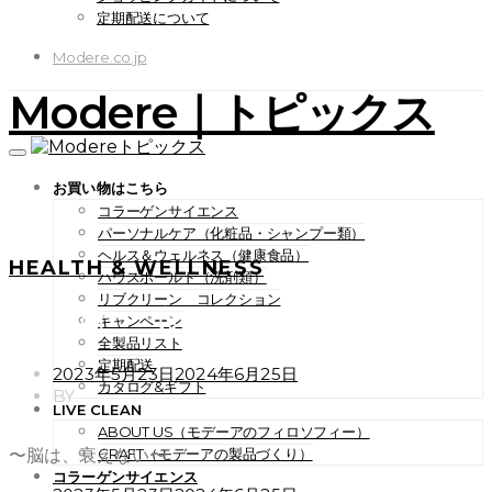
定期配送について
Modere.co.jp
Modere｜トピックス
お買い物はこちら
コラーゲンサイエンス
パーソナルケア（化粧品・シャンプー類）
ヘルス＆ウェルネス（健康食品）
HEALTH & WELLNESS
ハウスホールド（洗剤類）
リブクリーン コレクション
〜脳は、衰えない〜
キャンペーン
全製品リスト
定期配送
POSTED
2023年5月23日
2024年6月25日
カタログ&ギフト
ON
BY
LIVE CLEAN
ABOUT US（モデーアのフィロソフィー）
〜脳は、衰えない〜
CRAFT（モデーアの製品づくり）
コラーゲンサイエンス