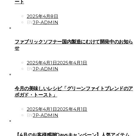
ート
POSTED
2025年4月8日
ON
BY
JP-ADMIN
ファブリックソフナー国内製造にむけて開発中のお知ら
せ
POSTED
2025年4月1日
2025年4月1日
ON
BY
JP-ADMIN
今月の美味しいレシピ「グリーンファイトブレンドのア
ボガド・トースト」
POSTED
2025年4月1日
2025年4月1日
ON
BY
JP-ADMIN
【4月のお客様感謝Daysキャンペーン】人気アイテム