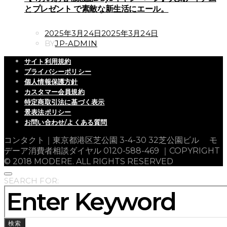
とプレゼント で素敵な新生活にエール。
POSTED
2025年3月24日
2025年3月24日
ON
BY
JP-ADMIN
サイト利用規約
プライバシーポリシー
個人情報保護方針
カスタマー会員規約
特定商取引法に基づく表示
景表法ポリシー
お問い合わせ/よくある質問
コンタクト｜東京都港区芝公園 3-4-30 32芝公園ビル モ
デーア消費者相談ダイヤル 0120-588-469 ｜COPYRIGHT
© 2018 MODERE. ALL RIGHTS RESERVED
SEARCH FOR:
検索