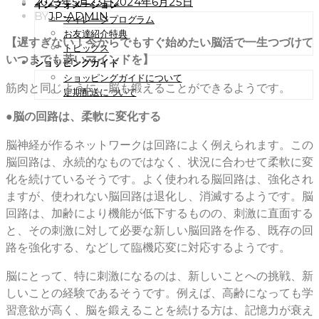
POSTED
2023年5月23日
2024年6月25日
インフォメーション
ON
BY
JP-ADMIN
マイレージプログラム
お友達紹介特典
【遅すぎない！今からでもすぐ始めたい脳活で一生つづけて
トピックス
いつまでも若いマインドを】
ショッピングガイド
ショッピングガイドについて
筋肉と同じように、脳も鍛えることができるようです。
定期配送について
●脳の回路は、柔軟に変化する
脳神経が作るネットワークは回路によく例えられます。この
脳回路は、永続的なものではなく、状況に合わせて柔軟に変
化を続けているそうです。よく使われる脳回路は、強化され
ますが、使われない脳回路は退化し、消滅するようです。脳
回路は、加齢により機能が低下するものの、刺激に直面する
と、その刺激に対して必要な新しい脳回路を作る、既存の回
路を強化する、などして臨機応変に対応するようです。
脳にとって、特に刺激になるのは、新しいことへの挑戦、新
しいことの経験であるそうです。例えば、高齢になっても学
習意欲が高く、脳を鍛えることを続ける方は、記憶力が衰え