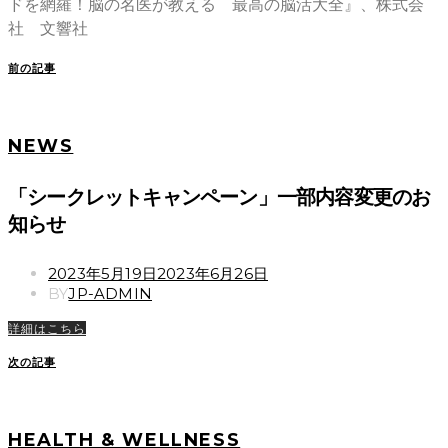
ドを網羅！脳の名医が教える 最高の脳活大全』、株式会
社 文響社
前の記事
NEWS
「シークレットキャンペーン」一部内容変更のお
知らせ
POSTED
2023年5月19日
2023年6月26日
ON
BY
JP-ADMIN
詳細はこちら
次の記事
HEALTH & WELLNESS