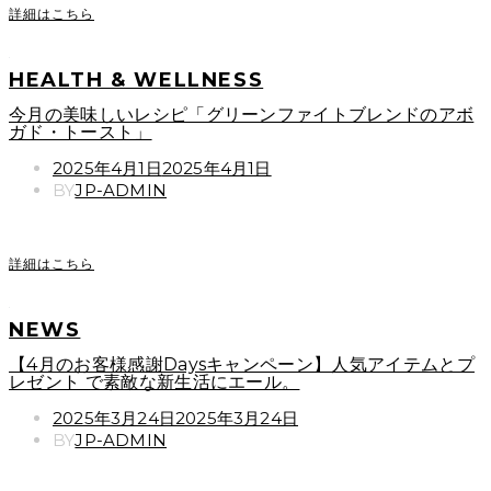
詳細はこちら
HEALTH & WELLNESS
今月の美味しいレシピ「グリーンファイトブレンドのアボ
ガド・トースト」
POSTED
2025年4月1日
2025年4月1日
ON
BY
JP-ADMIN
詳細はこちら
NEWS
【4月のお客様感謝Daysキャンペーン】人気アイテムとプ
レゼント で素敵な新生活にエール。
POSTED
2025年3月24日
2025年3月24日
ON
BY
JP-ADMIN