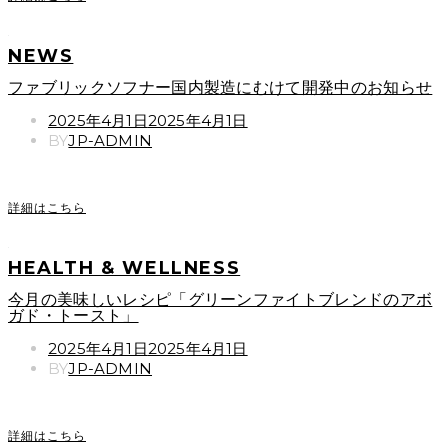
NEWS
ファブリックソフナー国内製造にむけて開発中のお知らせ
POSTED
2025年4月1日
2025年4月1日
ON
BY
JP-ADMIN
詳細はこちら
HEALTH & WELLNESS
今月の美味しいレシピ「グリーンファイトブレンドのアボ
ガド・トースト」
POSTED
2025年4月1日
2025年4月1日
ON
BY
JP-ADMIN
詳細はこちら