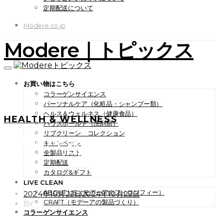
定期配送について
Modere.co.jp
Modere｜トピックス
お買い物はこちら
コラーゲンサイエンス
パーソナルケア（化粧品・シャンプー類）
ヘルス＆ウェルネス（健康食品）
HEALTH & WELLNESS
ハウスホールド（洗剤類）
リブクリーン コレクション
今月の美味しいレシピ「米粉
キャンペーン
のクレープ、アサイ・ソー
全製品リスト
定期配送
ス」
カタログ&ギフト
LIVE CLEAN
ABOUT US（モデーアのフィロソフィー）
POSTED
2024年10月22日
2024年10月22日
ON
CRAFT（モデーアの製品づくり）
BY
コラーゲンサイエンス