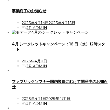
事業終了のお知らせ
POSTED
2025年4月14日
2025年4月15日
ON
BY
JP-ADMIN
4月 シークレットキャンペーン：16 日（水）12時スタ
ート
POSTED
2025年4月8日
ON
BY
JP-ADMIN
ファブリックソフナー国内製造にむけて開発中のお知ら
せ
POSTED
2025年4月1日
2025年4月1日
ON
BY
JP-ADMIN