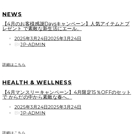
NEWS
【4月のお客様感謝Daysキャンペーン】人気アイテムとプ
レゼント で素敵な新生活にエール。
POSTED
2025年3月24日
2025年3月24日
ON
BY
JP-ADMIN
詳細はこちら
HEALTH & WELLNESS
【4月マンスリーキャンペーン】4月限定15％OFFのセット
で からだの中から素敵な春へ。
POSTED
2025年3月24日
2025年3月24日
ON
BY
JP-ADMIN
詳細はこちら