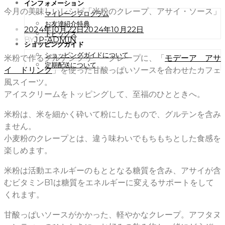
インフォメーション
今月の美味しいレシピ「米粉のクレープ、アサイ・ソース」
マイレージプログラム
お友達紹介特典
POSTED
2024年10月22日
2024年10月22日
トピックス
ON
BY
JP-ADMIN
ショッピングガイド
ショッピングガイドについて
米粉で作るグルテンフリー・クレープに、「
モデーア アサ
定期配送について
イ ドリンク
」を使った甘酸っぱいソースを合わせたカフェ
風スイーツ。
アイスクリームをトッピングして、至福のひとときへ。
米粉は、米を細かく砕いて粉にしたもので、グルテンを含み
ません。
小麦粉のクレープとは、違う味わいでもちもちとした食感を
楽しめます。
米粉は活動エネルギーのもととなる糖質を含み、アサイが含
むビタミンB1は糖質をエネルギーに変えるサポートをして
くれます。
甘酸っぱいソースがかかった、軽やかなクレープ。アフタヌ