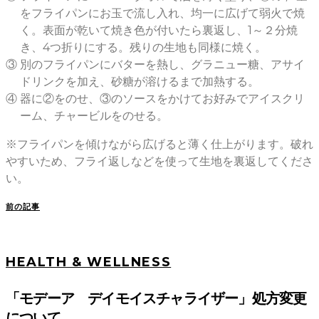
をフライパンにお玉で流し入れ、均一に広げて弱火で焼
く。表面が乾いて焼き色が付いたら裏返し、1～２分焼
き、4つ折りにする。残りの生地も同様に焼く。
③
別のフライパンにバターを熱し、グラニュー糖、アサイ
ドリンクを加え、砂糖が溶けるまで加熱する。
④
器に②をのせ、③のソースをかけてお好みでアイスクリ
ーム、チャービルをのせる。
※フライパンを傾けながら広げると薄く仕上がります。破れ
やすいため、フライ返しなどを使って生地を裏返してくださ
い。
前の記事
HEALTH & WELLNESS
「モデーア デイモイスチャライザー」処方変更
について