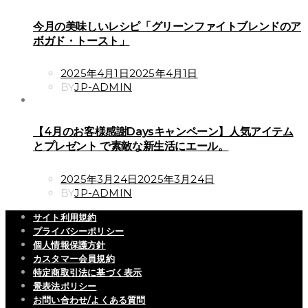
今月の美味しいレシピ「グリーンファイトブレンドのア
ボガド・トースト」
POSTED
2025年4月1日
2025年4月1日
ON
BY
JP-ADMIN
【4月のお客様感謝Daysキャンペーン】人気アイテム
とプレゼント で素敵な新生活にエール。
POSTED
2025年3月24日
2025年3月24日
ON
BY
JP-ADMIN
サイト利用規約
プライバシーポリシー
個人情報保護方針
カスタマー会員規約
特定商取引法に基づく表示
景表法ポリシー
お問い合わせ/よくある質問