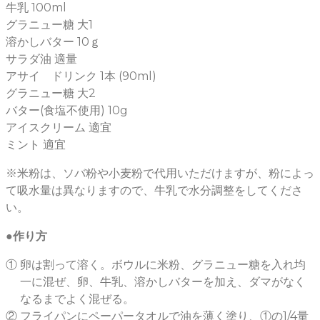
牛乳 100ml
グラニュー糖 大1
溶かしバター 10ｇ
サラダ油 適量
アサイ ドリンク 1本 (90ml)
グラニュー糖 大2
バター(食塩不使用) 10g
アイスクリーム 適宜
ミント 適宜
※米粉は、ソバ粉や小麦粉で代用いただけますが、粉によっ
て吸水量は異なりますので、牛乳で水分調整をしてくださ
い。
●作り方
①
卵は割って溶く。ボウルに米粉、グラニュー糖を入れ均
一に混ぜ、卵、牛乳、溶かしバターを加え、ダマがなく
なるまでよく混ぜる。
②
フライパンにペーパータオルで油を薄く塗り、①の1/4量