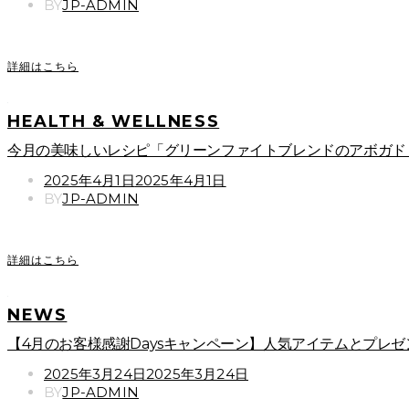
ON
BY
JP-ADMIN
詳細はこちら
HEALTH & WELLNESS
今月の美味しいレシピ「グリーンファイトブレンドのアボガド
POSTED
2025年4月1日
2025年4月1日
ON
BY
JP-ADMIN
詳細はこちら
NEWS
【4月のお客様感謝Daysキャンペーン】人気アイテムとプレゼ
POSTED
2025年3月24日
2025年3月24日
ON
BY
JP-ADMIN