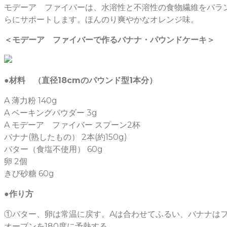
モデーア ファイバーは、水溶性と不溶性の食物繊維をバラ
らにサポートします。ほんのり爽やかなオレンジ味。
＜モデーア ファイバーで作るバナナ・パウンドケーキ＞
●材料 （直径18cmのパウンド型1本分）
A 薄力粉 140g
A ベーキングパウダー 3g
A モデーア ファイバー スプーン2杯
バナナ(熟したもの） 2本(約150g)
バター（食塩不使用） 60g
卵 2個
きび砂糖 60g
●作り方
①バター、卵は常温に戻す。Aは合わせてふるい、バナナは
オーブンを180度に予熱する。