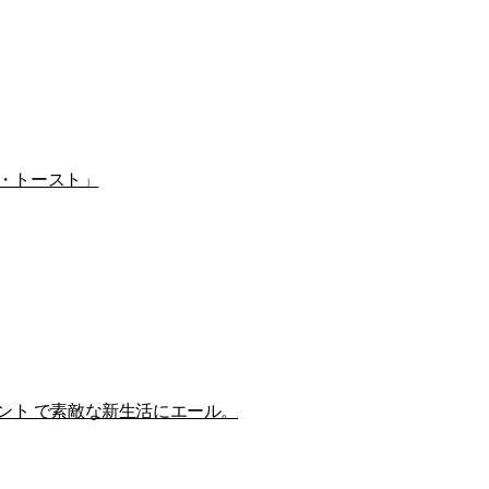
・トースト」
ント で素敵な新生活にエール。