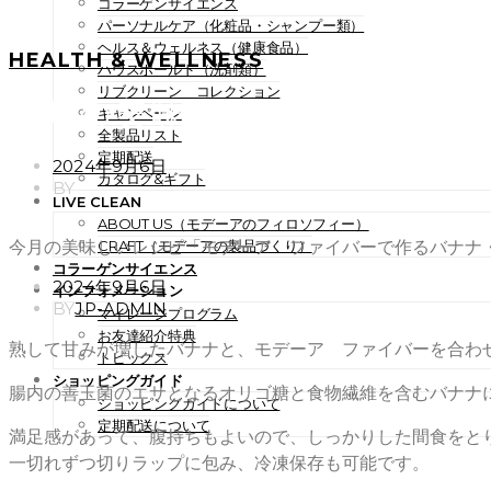
コラーゲンサイエンス
パーソナルケア（化粧品・シャンプー類）
ヘルス＆ウェルネス（健康食品）
HEALTH & WELLNESS
ハウスホールド（洗剤類）
リブクリーン コレクション
今月の美味しいレシピ「モデ
キャンペーン
全製品リスト
定期配送
POSTED
2024年9月6日
カタログ&ギフト
ON
BY
LIVE CLEAN
ABOUT US（モデーアのフィロソフィー）
今月の美味しいレシピ「モデーア ファイバーで作るバナナ
CRAFT（モデーアの製品づくり）
コラーゲンサイエンス
POSTED
2024年9月6日
インフォメーション
ON
BY
JP-ADMIN
マイレージプログラム
お友達紹介特典
熟して甘みが増したバナナと、モデーア ファイバーを合わせ
トピックス
ショッピングガイド
腸内の善玉菌のエサとなるオリゴ糖と食物繊維を含むバナナ
ショッピングガイドについて
定期配送について
満足感があって、腹持ちもよいので、しっかりした間食をと
一切れずつ切りラップに包み、冷凍保存も可能です。