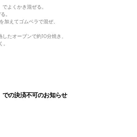
）でよくかき混ぜる。
ぜる。
ナを加えてゴムベラで混ぜ、
したオーブンで約10分焼き、
く。
 での決済不可のお知らせ