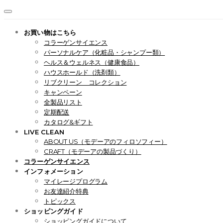
お買い物はこちら
コラーゲンサイエンス
パーソナルケア（化粧品・シャンプー類）
ヘルス＆ウェルネス（健康食品）
ハウスホールド（洗剤類）
リブクリーン コレクション
キャンペーン
全製品リスト
定期配送
カタログ&ギフト
LIVE CLEAN
ABOUT US（モデーアのフィロソフィー）
CRAFT（モデーアの製品づくり）
コラーゲンサイエンス
インフォメーション
マイレージプログラム
お友達紹介特典
トピックス
ショッピングガイド
ショッピングガイドについて