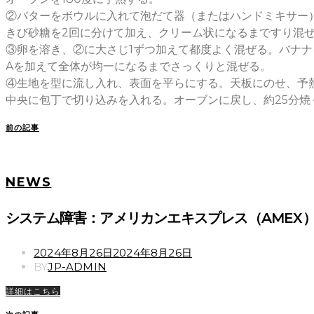
②バターをボウルに入れて泡だて器（またはハンドミキサー
きび砂糖を2回に分けて加え、クリーム状になるまですり混
③卵を溶き、②に大さじ1ずつ加えて都度よく混ぜる。バナ
Aを加えて全体が均一になるまでさっくりと混ぜる。
④生地を型に流し入れ、表面を平らにする。天板にのせ、予熱
中央に包丁で切り込みを入れる。オーブンに戻し、約25分焼
前の記事
NEWS
システム障害：アメリカンエキスプレス（AMEX）
POSTED
2024年8月26日
2024年8月26日
ON
BY
JP-ADMIN
詳細はこちら