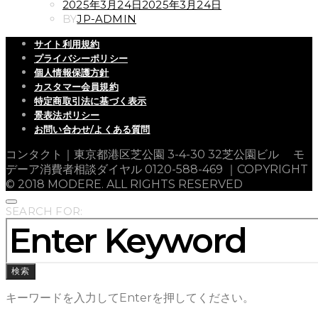
POSTED
2025年3月24日
2025年3月24日
ON
BY
JP-ADMIN
サイト利用規約
プライバシーポリシー
個人情報保護方針
カスタマー会員規約
特定商取引法に基づく表示
景表法ポリシー
お問い合わせ/よくある質問
コンタクト｜東京都港区芝公園 3-4-30 32芝公園ビル モ
デーア消費者相談ダイヤル 0120-588-469 ｜COPYRIGHT
© 2018 MODERE. ALL RIGHTS RESERVED
SEARCH FOR:
検索
キーワードを入力してEnterを押してください。