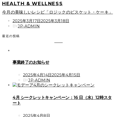
HEALTH & WELLNESS
今月の美味しいレシピ「ロジックのビスケット・ケーキ」
POSTED
2025年3月17日
2025年3月18日
ON
BY
JP-ADMIN
最近の投稿
事業終了のお知らせ
POSTED
2025年4月14日
2025年4月15日
ON
BY
JP-ADMIN
4月 シークレットキャンペーン：16 日（水）12時スタ
ート
POSTED
2025年4月8日