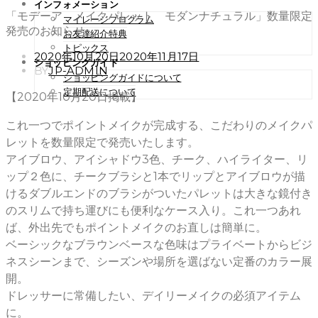
インフォメーション
「モデーア メイクパレット モダンナチュラル」数量限定
マイレージプログラム
発売のお知らせ
お友達紹介特典
トピックス
POSTED
2020年10月20日
2020年11月17日
ショッピングガイド
ON
BY
JP-ADMIN
ショッピングガイドについて
定期配送について
【2020年10月20日掲載】
これ一つでポイントメイクが完成する、こだわりのメイクパ
レットを数量限定で発売いたします。
アイブロウ、アイシャドウ3色、チーク、ハイライター、リ
ップ２色に、チークブラシと1本でリップとアイブロウが描
けるダブルエンドのブラシがついたパレットは大きな鏡付き
のスリムで持ち運びにも便利なケース入り。これ一つあれ
ば、外出先でもポイントメイクのお直しは簡単に。
ベーシックなブラウンベースな色味はプライベートからビジ
ネスシーンまで、シーズンや場所を選ばない定番のカラー展
開。
ドレッサーに常備したい、デイリーメイクの必須アイテム
に。