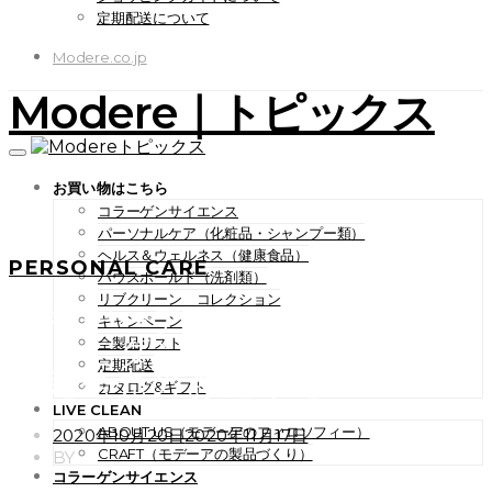
定期配送について
Modere.co.jp
Modere｜トピックス
お買い物はこちら
コラーゲンサイエンス
パーソナルケア（化粧品・シャンプー類）
ヘルス＆ウェルネス（健康食品）
PERSONAL CARE
ハウスホールド（洗剤類）
リブクリーン コレクション
「モデーア メイクパレッ
キャンペーン
ト モダンナチュラル」数量
全製品リスト
定期配送
限定発売のお知らせ
カタログ&ギフト
LIVE CLEAN
ABOUT US（モデーアのフィロソフィー）
POSTED
2020年10月20日
2020年11月17日
ON
CRAFT（モデーアの製品づくり）
BY
コラーゲンサイエンス