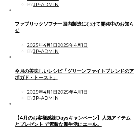
ON
BY
JP-ADMIN
ファブリックソフナー国内製造にむけて開発中のお知ら
せ
POSTED
2025年4月1日
2025年4月1日
ON
BY
JP-ADMIN
今月の美味しいレシピ「グリーンファイトブレンドのア
ボガド・トースト」
POSTED
2025年4月1日
2025年4月1日
ON
BY
JP-ADMIN
【4月のお客様感謝Daysキャンペーン】人気アイテム
とプレゼント で素敵な新生活にエール。