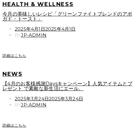
HEALTH & WELLNESS
今月の美味しいレシピ「グリーンファイトブレンドのアボ
ガド・トースト」
POSTED
2025年4月1日
2025年4月1日
ON
BY
JP-ADMIN
詳細はこちら
NEWS
【4月のお客様感謝Daysキャンペーン】人気アイテムとプ
レゼント で素敵な新生活にエール。
POSTED
2025年3月24日
2025年3月24日
ON
BY
JP-ADMIN
詳細はこちら