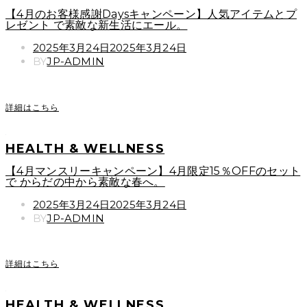
【4月のお客様感謝Daysキャンペーン】人気アイテムとプ
レゼント で素敵な新生活にエール。
POSTED
2025年3月24日
2025年3月24日
ON
BY
JP-ADMIN
詳細はこちら
HEALTH & WELLNESS
【4月マンスリーキャンペーン】4月限定15％OFFのセット
で からだの中から素敵な春へ。
POSTED
2025年3月24日
2025年3月24日
ON
BY
JP-ADMIN
詳細はこちら
HEALTH & WELLNESS