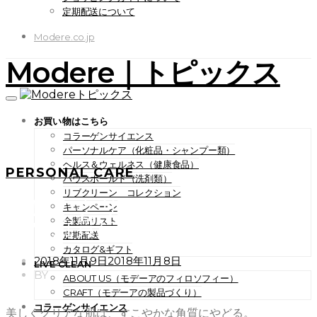
定期配送について
Modere.co.jp
Modere｜トピックス
お買い物はこちら
コラーゲンサイエンス
パーソナルケア（化粧品・シャンプー類）
ヘルス＆ウェルネス（健康食品）
PERSONAL CARE
ハウスホールド（洗剤類）
リブクリーン コレクション
美しくクリアな肌は、すこや
キャンペーン
かな角質にやどる。
全製品リスト
定期配送
カタログ&ギフト
POSTED
2018年11月9日
2018年11月8日
LIVE CLEAN
ON
BY
ABOUT US（モデーアのフィロソフィー）
CRAFT（モデーアの製品づくり）
コラーゲンサイエンス
美しくクリアな肌は、すこやかな角質にやどる。