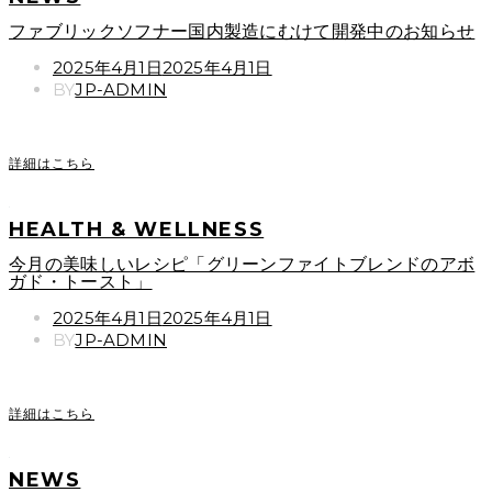
ファブリックソフナー国内製造にむけて開発中のお知らせ
POSTED
2025年4月1日
2025年4月1日
ON
BY
JP-ADMIN
詳細はこちら
HEALTH & WELLNESS
今月の美味しいレシピ「グリーンファイトブレンドのアボ
ガド・トースト」
POSTED
2025年4月1日
2025年4月1日
ON
BY
JP-ADMIN
詳細はこちら
NEWS