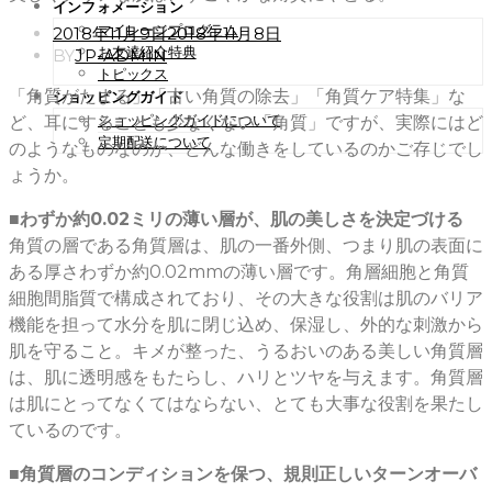
インフォメーション
マイレージプログラム
POSTED
2018年11月9日
2018年11月8日
ON
お友達紹介特典
BY
JP-ADMIN
トピックス
「角質がたまる」「古い角質の除去」「角質ケア特集」な
ショッピングガイド
ショッピングガイドについて
ど、耳にすることも少なくない「角質」ですが、実際にはど
定期配送について
のようなものなのか、どんな働きをしているのかご存じでし
ょうか。
■わずか約0.02ミリの薄い層が、肌の美しさを決定づける
角質の層である角質層は、肌の一番外側、つまり肌の表面に
ある厚さわずか約0.02mmの薄い層です。角層細胞と角質
細胞間脂質で構成されており、その大きな役割は肌のバリア
機能を担って水分を肌に閉じ込め、保湿し、外的な刺激から
肌を守ること。キメが整った、うるおいのある美しい角質層
は、肌に透明感をもたらし、ハリとツヤを与えます。角質層
は肌にとってなくてはならない、とても大事な役割を果たし
ているのです。
■角質層のコンディションを保つ、規則正しいターンオーバ