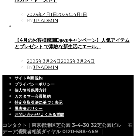
ボガド・トースト」
POSTED
2025年4月1日
2025年4月1日
ON
BY
JP-ADMIN
【4月のお客様感謝Daysキャンペーン】人気アイテム
とプレゼント で素敵な新生活にエール。
POSTED
2025年3月24日
2025年3月24日
ON
BY
JP-ADMIN
サイト利用規約
プライバシーポリシー
個人情報保護方針
カスタマー会員規約
特定商取引法に基づく表示
景表法ポリシー
お問い合わせ/よくある質問
コンタクト｜東京都港区芝公園 3-4-30 32芝公園ビル モ
デーア消費者相談ダイヤル 0120-588-469 ｜