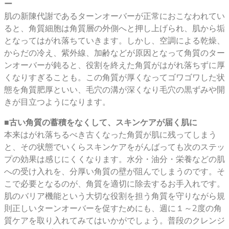
ー
肌の新陳代謝であるターンオーバーが正常におこなわれてい
ると、角質細胞は角質層の外側へと押し上げられ、肌から垢
となってはがれ落ちていきます。しかし、空調による乾燥、
からだの冷え、紫外線、加齢などが原因となって角質のター
ンオーバーが鈍ると、役割を終えた角質がはがれ落ちずに厚
くなりすぎることも。この角質が厚くなってゴワゴワした状
態を角質肥厚といい、毛穴の溝が深くなり毛穴の黒ずみや開
きが目立つようになります。
■古い角質の蓄積をなくして、スキンケアが届く肌に
本来はがれ落ちるべき古くなった角質が肌に残ってしまう
と、その状態でいくらスキンケアをがんばっても次のステッ
プの効果は感じにくくなります。水分・油分・栄養などの肌
への受け入れを、分厚い角質の壁が阻んでしまうのです。そ
こで必要となるのが、角質を適切に除去するお手入れです。
肌のバリア機能という大切な役割を担う角質を守りながら規
則正しいターンオーバーを促すためにも、週に１～2度の角
質ケアを取り入れてみてはいかがでしょう。普段のクレンジ