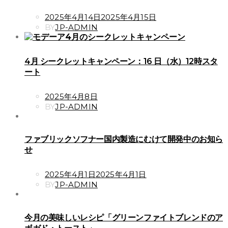
POSTED
2025年4月14日
2025年4月15日
ON
BY
JP-ADMIN
4月 シークレットキャンペーン：16 日（水）12時スタ
ート
POSTED
2025年4月8日
ON
BY
JP-ADMIN
ファブリックソフナー国内製造にむけて開発中のお知ら
せ
POSTED
2025年4月1日
2025年4月1日
ON
BY
JP-ADMIN
今月の美味しいレシピ「グリーンファイトブレンドのア