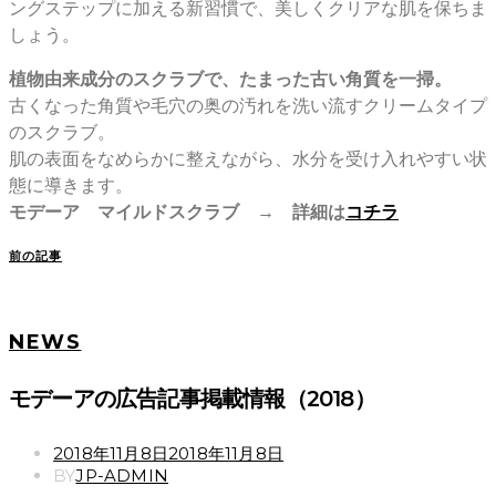
ングステップに加える新習慣で、美しくクリアな肌を保ちま
しょう。
植物由来成分のスクラブで、たまった古い角質を一掃。
古くなった角質や毛穴の奥の汚れを洗い流すクリームタイプ
のスクラブ。
肌の表面をなめらかに整えながら、水分を受け入れやすい状
態に導きます。
モデーア マイルドスクラブ → 詳細は
コチラ
前の記事
NEWS
モデーアの広告記事掲載情報（2018）
POSTED
2018年11月8日
2018年11月8日
ON
BY
JP-ADMIN