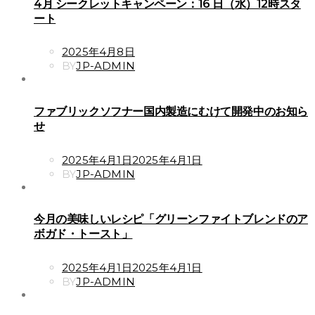
4月 シークレットキャンペーン：16 日（水）12時スタ
ート
POSTED
2025年4月8日
ON
BY
JP-ADMIN
ファブリックソフナー国内製造にむけて開発中のお知ら
せ
POSTED
2025年4月1日
2025年4月1日
ON
BY
JP-ADMIN
今月の美味しいレシピ「グリーンファイトブレンドのア
ボガド・トースト」
POSTED
2025年4月1日
2025年4月1日
ON
BY
JP-ADMIN