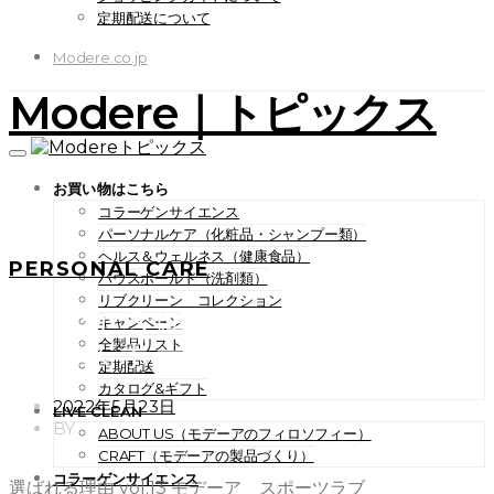
定期配送について
Modere.co.jp
Modere｜トピックス
お買い物はこちら
コラーゲンサイエンス
パーソナルケア（化粧品・シャンプー類）
ヘルス＆ウェルネス（健康食品）
PERSONAL CARE
ハウスホールド（洗剤類）
リブクリーン コレクション
選ばれる理由 vol.13 モデー
キャンペーン
ア スポーツラブ
全製品リスト
定期配送
カタログ&ギフト
POSTED
2022年5月23日
LIVE CLEAN
ON
BY
ABOUT US（モデーアのフィロソフィー）
CRAFT（モデーアの製品づくり）
コラーゲンサイエンス
選ばれる理由 vol.13 モデーア スポーツラブ