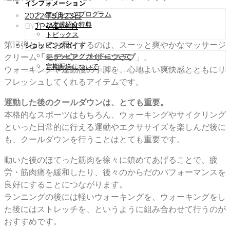
インフォメーション
マイレージプログラム
POSTED
2022年5月23日
ON
お友達紹介特典
BY
JP-ADMIN
トピックス
第13弾としてお届けするのは、スーッと爽やかなマッサージ
ショッピングガイド
ショッピングガイドについて
クリーム
「モデーア スポーツラブ
」。
定期配送について
ウォーキングや運動後の手脚を、心地よい爽快感とともにリ
フレッシュしてくれるアイテムです。
運動した後のクールダウンは、とても重要。
本格的なスポーツはもちろん、ウォーキングやサイクリング
といった日常的に行える運動やエクササイズを楽しんだ後に
も、クールダウンを行うことはとても重要です。
動いた後のほてった筋肉を徐々に鎮めてあげることで、疲
労・筋肉痛を緩和したり、後々のからだのパフォーマンスを
良好にすることにつながります。
ランニングの後には軽いウォーキングを、ウォーキングをし
た後にはストレッチを、というように組み合わせて行うのが
おすすめです。