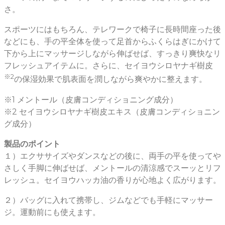
さ。
スポーツにはもちろん、テレワークで椅子に長時間座った後
などにも、手の平全体を使って足首からふくらはぎにかけて
下から上にマッサージしながら伸ばせば、すっきり爽快なリ
フレッシュアイテムに。さらに、セイヨウシロヤナギ樹皮
※2
の保湿効果で肌表面を潤しながら爽やかに整えます。
※1 メントール（皮膚コンディショニング成分）
※2 セイヨウシロヤナギ樹皮エキス（皮膚コンディショニン
グ成分）
製品のポイント
１）エクササイズやダンスなどの後に、両手の平を使ってや
さしく手脚に伸ばせば、メントールの清涼感でスーッとリフ
レッシュ。セイヨウハッカ油の香りが心地よく広がります。
２）バッグに入れて携帯し、ジムなどでも手軽にマッサー
ジ。運動前にも使えます。