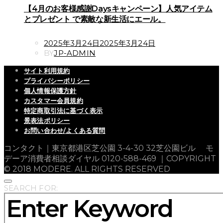
【4月のお客様感謝Daysキャンペーン】人気アイテム
とプレゼント で素敵な新生活にエール。
POSTED
2025年3月24日
2025年3月24日
ON
BY
JP-ADMIN
サイト利用規約
プライバシーポリシー
個人情報保護方針
カスタマー会員規約
特定商取引法に基づく表示
景表法ポリシー
お問い合わせ/よくある質問
コンタクト｜東京都港区芝公園 3-4-30 32芝公園ビル モ
デーア消費者相談ダイヤル 0120-588-469 ｜COPYRIGHT
© 2018 MODERE. ALL RIGHTS RESERVED
SEARCH FOR: