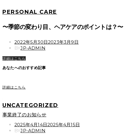
PERSONAL CARE
〜季節の変わり目、ヘアケアのポイントは？〜
POSTED
2022年5月30日
2023年3月9日
ON
BY
JP-ADMIN
詳細はこちら
あなたへのおすすめ記事
詳細はこちら
UNCATEGORIZED
事業終了のお知らせ
POSTED
2025年4月14日
2025年4月15日
ON
BY
JP-ADMIN