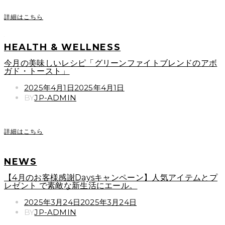
詳細はこちら
HEALTH & WELLNESS
今月の美味しいレシピ「グリーンファイトブレンドのアボ
ガド・トースト」
POSTED
2025年4月1日
2025年4月1日
ON
BY
JP-ADMIN
詳細はこちら
NEWS
【4月のお客様感謝Daysキャンペーン】人気アイテムとプ
レゼント で素敵な新生活にエール。
POSTED
2025年3月24日
2025年3月24日
ON
BY
JP-ADMIN