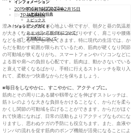
インフォメーション
マイレージプログラム
POSTED
2019年10月18日
2024年2月15日
ON
お友達紹介特典
BY
JP-ADMIN
トピックス
澄みわたる空も空気も心地よい秋ですが、朝夕と昼の気温差
ショッピングガイド
ショッピングガイドについて
が大きくなることから筋肉がこわばりやすく、肩こりや腰痛
定期配送について
などを感じることも増えてきます。特に現代の生活では、か
らだを動かす範囲が限られているため、筋肉が硬くなり関節
の可動域が狭くなりがち。スマートフォンやパソコンなどに
よる首や肩への負担も心配です。筋肉は、動かさないでいる
と衰えて硬くなるばかり。手軽に行えるストレッチを取り入
れて、柔軟かつ快適なからだを保ちましょう。
■毎日をしなやかに、すこやかに、アクティブに。
筋肉とその周りにある腱や靱帯などを伸ばすストレッチは、
筋トレのような大きな負担をかけることなく、からだを柔ら
かくし関節の可動域を広げることができます。からだがほぐ
れて快適になれば、日常の活動もよりアクティブなものにな
りますし、思わぬケガの予防にも役立ちます。また、血液や
リンパの流れを促す筋肉のポンプ機能が活発になることによ