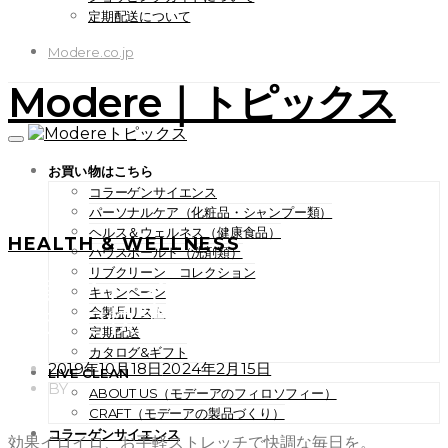
定期配送について
Modere.co.jp
Modere｜トピックス
お買い物はこちら
コラーゲンサイエンス
パーソナルケア（化粧品・シャンプー類）
ヘルス＆ウェルネス（健康食品）
HEALTH & WELLNESS
ハウスホールド（洗剤類）
リブクリーン コレクション
効果イロイロ、お手軽ストレ
キャンペーン
ッチで快調な毎日を。
全製品リスト
定期配送
カタログ&ギフト
POSTED
2019年10月18日
2024年2月15日
LIVE CLEAN
ON
BY
ABOUT US（モデーアのフィロソフィー）
CRAFT（モデーアの製品づくり）
コラーゲンサイエンス
効果イロイロ、お手軽ストレッチで快調な毎日を。