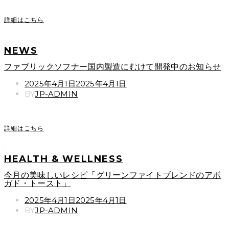
詳細はこちら
NEWS
ファブリックソフナー国内製造にむけて開発中のお知らせ
POSTED
2025年4月1日
2025年4月1日
ON
BY
JP-ADMIN
詳細はこちら
HEALTH & WELLNESS
今月の美味しいレシピ「グリーンファイトブレンドのアボ
ガド・トースト」
POSTED
2025年4月1日
2025年4月1日
ON
BY
JP-ADMIN