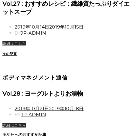
Vol.27 : おすすめレシピ：繊維質たっぷりダイエ
ットスープ
POSTED
2019年10月14日
2019年10月15日
ON
BY
JP-ADMIN
詳細はこちら
次の記事
ボディマネジメント通信
Vol.28 : ヨーグルトよりお漬物
POSTED
2019年10月21日
2019年10月18日
ON
BY
JP-ADMIN
詳細はこちら
あなたへのおすすめ記事