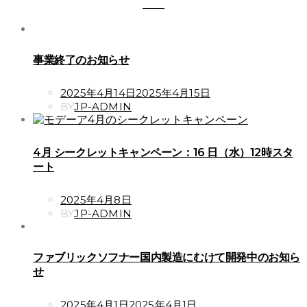
事業終了のお知らせ
POSTED
2025年4月14日
2025年4月15日
ON
BY
JP-ADMIN
4月 シークレットキャンペーン：16 日（水）12時スタ
ート
POSTED
2025年4月8日
ON
BY
JP-ADMIN
ファブリックソフナー国内製造にむけて開発中のお知ら
せ
POSTED
2025年4月1日
2025年4月1日