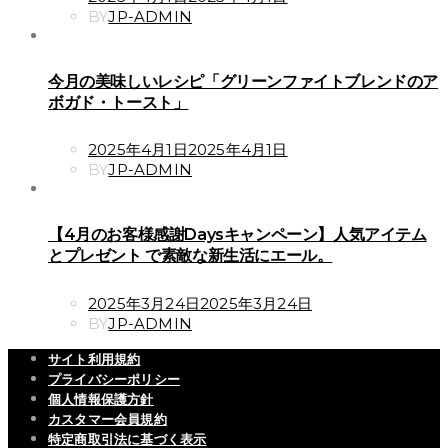
ON
BY
JP-ADMIN
今月の美味しいレシピ「グリーンファイトブレンドのア
ボガド・トースト」
POSTED
2025年4月1日
2025年4月1日
ON
BY
JP-ADMIN
【4月のお客様感謝Daysキャンペーン】人気アイテム
とプレゼント で素敵な新生活にエール。
POSTED
2025年3月24日
2025年3月24日
ON
BY
JP-ADMIN
サイト利用規約
プライバシーポリシー
個人情報保護方針
カスタマー会員規約
特定商取引法に基づく表示