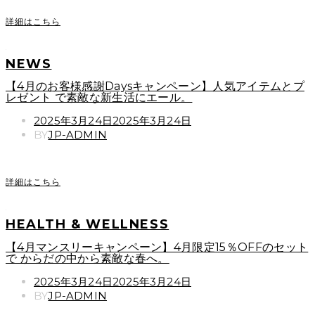
詳細はこちら
NEWS
【4月のお客様感謝Daysキャンペーン】人気アイテムとプ
レゼント で素敵な新生活にエール。
POSTED
2025年3月24日
2025年3月24日
ON
BY
JP-ADMIN
詳細はこちら
HEALTH & WELLNESS
【4月マンスリーキャンペーン】4月限定15％OFFのセット
で からだの中から素敵な春へ。
POSTED
2025年3月24日
2025年3月24日
ON
BY
JP-ADMIN