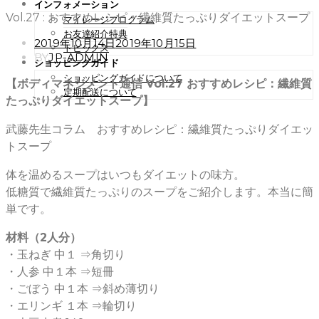
インフォメーション
Vol.27 : おすすめレシピ：繊維質たっぷりダイエットスープ
マイレージプログラム
お友達紹介特典
POSTED
2019年10月14日
2019年10月15日
トピックス
ON
BY
JP-ADMIN
ショッピングガイド
ショッピングガイドについて
【ボディマネジメント通信 Vol.27 おすすめレシピ：繊維質
定期配送について
たっぷりダイエットスープ】
武藤先生コラム おすすめレシピ：繊維質たっぷりダイエッ
トスープ
体を温めるスープはいつもダイエットの味方。
低糖質で繊維質たっぷりのスープをご紹介します。本当に簡
単です。
材料（2人分）
・玉ねぎ 中１ ⇒角切り
・人参 中１本 ⇒短冊
・ごぼう 中１本 ⇒斜め薄切り
・エリンギ １本 ⇒輪切り