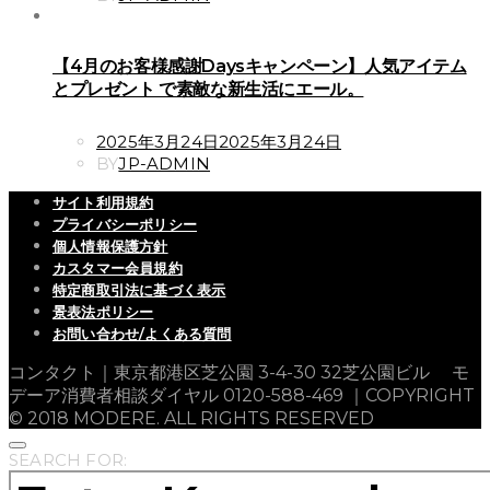
【4月のお客様感謝Daysキャンペーン】人気アイテム
とプレゼント で素敵な新生活にエール。
POSTED
2025年3月24日
2025年3月24日
ON
BY
JP-ADMIN
サイト利用規約
プライバシーポリシー
個人情報保護方針
カスタマー会員規約
特定商取引法に基づく表示
景表法ポリシー
お問い合わせ/よくある質問
コンタクト｜東京都港区芝公園 3-4-30 32芝公園ビル モ
デーア消費者相談ダイヤル 0120-588-469 ｜COPYRIGHT
© 2018 MODERE. ALL RIGHTS RESERVED
SEARCH FOR: