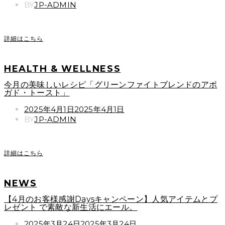
ON
BY
JP-ADMIN
詳細はこちら
HEALTH & WELLNESS
今月の美味しいレシピ「グリーンファイトブレンドのアボ
ガド・トースト」
POSTED
2025年4月1日
2025年4月1日
ON
BY
JP-ADMIN
詳細はこちら
NEWS
【4月のお客様感謝Daysキャンペーン】人気アイテムとプ
レゼント で素敵な新生活にエール。
POSTED
2025年3月24日
2025年3月24日