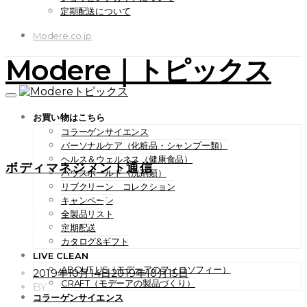
定期配送について
Modere.co.jp
Modere｜トピックス
お買い物はこちら
コラーゲンサイエンス
パーソナルケア（化粧品・シャンプー類）
ヘルス＆ウェルネス（健康食品）
ボディマネジメント通信
ハウスホールド（洗剤類）
リブクリーン コレクション
Vol.27 : おすすめレシピ：繊
キャンペーン
全製品リスト
維質たっぷりダイエットスー
定期配送
プ
カタログ&ギフト
LIVE CLEAN
ABOUT US（モデーアのフィロソフィー）
POSTED
2019年10月14日
2019年10月15日
CRAFT（モデーアの製品づくり）
ON
BY
コラーゲンサイエンス