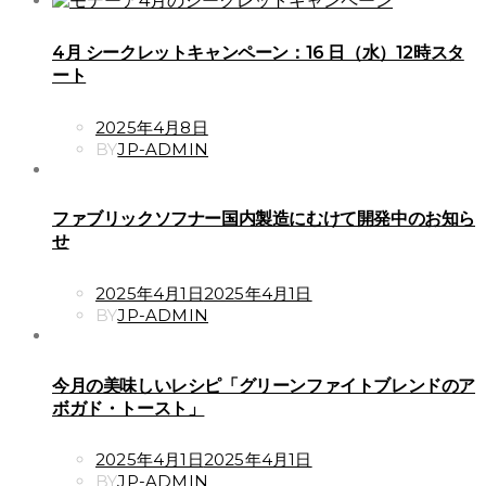
4月 シークレットキャンペーン：16 日（水）12時スタ
ート
POSTED
2025年4月8日
ON
BY
JP-ADMIN
ファブリックソフナー国内製造にむけて開発中のお知ら
せ
POSTED
2025年4月1日
2025年4月1日
ON
BY
JP-ADMIN
今月の美味しいレシピ「グリーンファイトブレンドのア
ボガド・トースト」
POSTED
2025年4月1日
2025年4月1日
ON
BY
JP-ADMIN