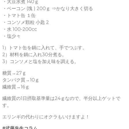
・大豆水煮 140ｇ
・ベーコン (塊 ) 200ｇ ⇒かなり大きく切る
・トマト缶 １缶
・コンソメ顆粒 小匙 2
・水 100-200cc
・塩少々
1）トマト缶を鍋に入れて、手でつぶす。
2）材料を鍋に入れ30分煮る。
3）コンソメと塩を加え味を調える。
糖質→27ｇ
タンパク質→10ｇ
繊維質→16ｇ
繊維質の1日摂取基準量は24ｇなので、半分以上ゲットで
す。
エリンギの代わりにオクラもいけますよ！
#武藤先生コラム