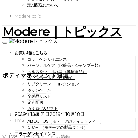
定期配送について
Modere.co.jp
Modere｜トピックス
お買い物はこちら
コラーゲンサイエンス
パーソナルケア（化粧品・シャンプー類）
ヘルス＆ウェルネス（健康食品）
ボディマネジメント通信
ハウスホールド（洗剤類）
リブクリーン コレクション
Vol.28 : ヨーグルトよりお
キャンペーン
全製品リスト
漬物
定期配送
カタログ&ギフト
POSTED
2019年10月21日
2019年10月18日
LIVE CLEAN
ON
BY
ABOUT US（モデーアのフィロソフィー）
CRAFT（モデーアの製品づくり）
コラーゲンサイエンス
Vol.28 : ヨーグルトよりお漬物