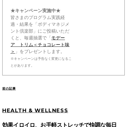
★キャンペーン実施中★
皆さまのプログラム実践経
過・結果を「ボディマネジメ
ント倶楽部」にご投稿いただ
くと、毎週抽選で「
モデー
ア トリム＜チョコレート味
＞
」をプレゼントします。
※キャンペーンは予告なく変更になるこ
とがあります。
前の記事
HEALTH & WELLNESS
効果イロイロ、お手軽ストレッチで快調な毎日