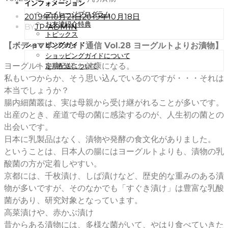
インフォメーション
マイレージプログラム
POSTED
2019年10月21日
2019年10月18日
お友達紹介特典
ON
BY
JP-ADMIN
トピックス
【ボディマネジメント通信 Vol.28 ヨーグルトよりお漬物】
ショッピングガイド
ショッピングガイドについて
ヨーグルトを食べると健康になる。
定期配送について
私もいつからか、そう思い込んでいるのですが・・・それは
本当でしょうか？
腸内細菌叢は、実は母親から受け継がれることが多いです。
出産のとき、産道で母の菌に感染するのが、人生初の菌との
出会いです。
日本に乳製品はなく、漬物や発酵の食文化がありました。
ということは、日本人の腸にはヨーグルトよりも、漬物の乳
酸菌の方が定着しやすい。
京都には、千枚漬け、しば漬けなど、歴史的な重みのある漬
物が多いですが、そのなかでも「すぐき漬け」は豊富な乳酸
菌があり、研究対象となっています。
高菜漬けや、赤かぶ漬け
昔からある漬物には、多様な菌がいて、やはり食べていきた