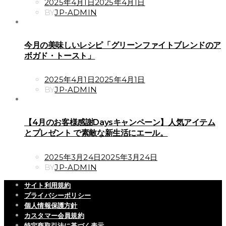
POSTED
2025年4月1日
2025年4月1日
ON
BY
JP-ADMIN
今月の美味しいレシピ「グリーンファイトブレンドのア
ボガド・トースト」
POSTED
2025年4月1日
2025年4月1日
ON
BY
JP-ADMIN
【4月のお客様感謝Daysキャンペーン】人気アイテム
とプレゼント で素敵な新生活にエール。
POSTED
2025年3月24日
2025年3月24日
ON
BY
JP-ADMIN
サイト利用規約
プライバシーポリシー
個人情報保護方針
カスタマー会員規約
特定商取引法に基づく表示