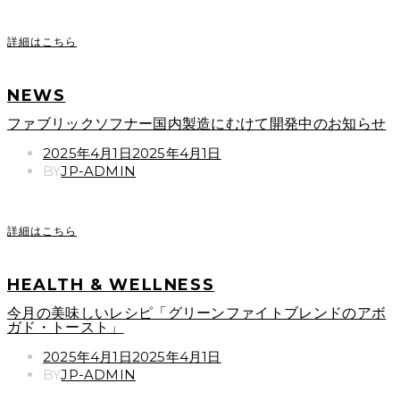
詳細はこちら
NEWS
ファブリックソフナー国内製造にむけて開発中のお知らせ
POSTED
2025年4月1日
2025年4月1日
ON
BY
JP-ADMIN
詳細はこちら
HEALTH & WELLNESS
今月の美味しいレシピ「グリーンファイトブレンドのアボ
ガド・トースト」
POSTED
2025年4月1日
2025年4月1日
ON
BY
JP-ADMIN