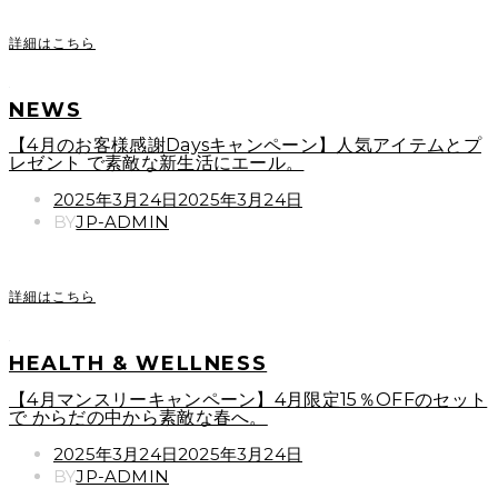
詳細はこちら
NEWS
【4月のお客様感謝Daysキャンペーン】人気アイテムとプ
レゼント で素敵な新生活にエール。
POSTED
2025年3月24日
2025年3月24日
ON
BY
JP-ADMIN
詳細はこちら
HEALTH & WELLNESS
【4月マンスリーキャンペーン】4月限定15％OFFのセット
で からだの中から素敵な春へ。
POSTED
2025年3月24日
2025年3月24日
ON
BY
JP-ADMIN