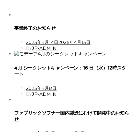
事業終了のお知らせ
POSTED
2025年4月14日
2025年4月15日
ON
BY
JP-ADMIN
4月 シークレットキャンペーン：16 日（水）12時スタ
ート
POSTED
2025年4月8日
ON
BY
JP-ADMIN
ファブリックソフナー国内製造にむけて開発中のお知ら
せ