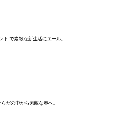
ント で素敵な新生活にエール。
 からだの中から素敵な春へ。