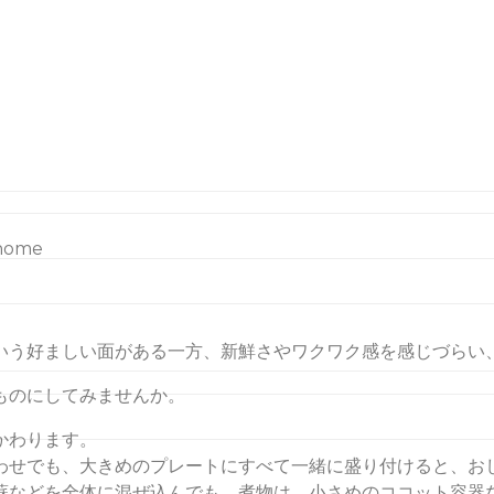
ss up your meals a
home
いう好ましい面がある一方、新鮮さやワクワク感を感じづらい
ものにしてみませんか。
かわります。
わせでも、大きめのプレートにすべて一緒に盛り付けると、お
蘇などを全体に混ぜ込んでも。煮物は、小さめのココット容器