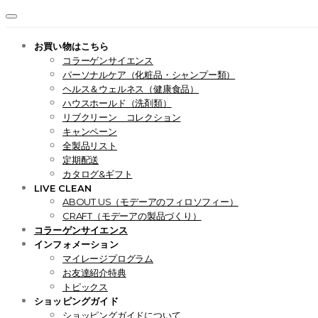
お買い物はこちら
コラーゲンサイエンス
パーソナルケア（化粧品・シャンプー類）
ヘルス＆ウェルネス（健康食品）
ハウスホールド（洗剤類）
リブクリーン コレクション
キャンペーン
全製品リスト
定期配送
カタログ&ギフト
LIVE CLEAN
ABOUT US（モデーアのフィロソフィー）
CRAFT（モデーアの製品づくり）
コラーゲンサイエンス
インフォメーション
マイレージプログラム
お友達紹介特典
トピックス
ショッピングガイド
ショッピングガイドについて