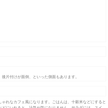
t home
、後片付けが面倒、といった側面もあります。
しゃれなカフェ風になります。ごはんは、十穀米などにすると
などにいれると、汁気が気になりません。サラダには、スイ