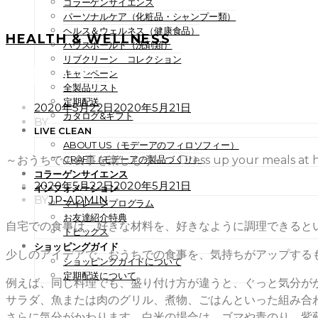
コラーゲンサイエンス
パーソナルケア（化粧品・シャンプー類）
ヘルス＆ウェルネス（健康食品）
HEALTH & WELLNESS
ハウスホールド（洗剤類）
リブクリーン コレクション
～おうちでの食事を楽しもう～ Dre
キャンペーン
全製品リスト
定期配送
POSTED
2020年5月22日
2020年5月21日
カタログ&ギフト
ON
BY
LIVE CLEAN
ABOUT US（モデーアのフィロソフィー）
～おうちでの食事を楽しもう～ Dress up your meals at 
CRAFT（モデーアの製品づくり）
コラーゲンサイエンス
POSTED
2020年5月22日
2020年5月21日
インフォメーション
ON
BY
JP-ADMIN
マイレージプログラム
お友達紹介特典
自宅での食事は、好きな材料を、好きなように調理できると
トピックス
ショッピングガイド
少しのアイデアで、おうちでの食事を、気持ちがアップする
ショッピングガイドについて
定期配送について
例えば、同じ料理でも、盛り付け方が違うと、ぐっと気分が
サラダ、魚または肉のグリル、煮物、ごはんといった組み合
さらに気分がかわります。白米の場合は、ゴマや青のり、紫