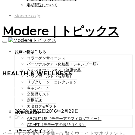
定期配送について
Modere.co.jp
Modere｜トピックス
お買い物はこちら
コラーゲンサイエンス
パーソナルケア（化粧品・シャンプー類）
ヘルス＆ウェルネス（健康食品）
HEALTH & WELLNESS
ハウスホールド（洗剤類）
リブクリーン コレクション
イーティングタイプを知って
キャンペーン
賢くウェイトマネジメント。
全製品リスト
定期配送
カタログ&ギフト
POSTED
2016年2月12日
2016年2月29日
LIVE CLEAN
ON
BY
ABOUT US（モデーアのフィロソフィー）
CRAFT（モデーアの製品づくり）
コラーゲンサイエンス
イーティングタイプを知って賢くウェイトマネジメント。