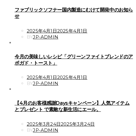
ファブリックソフナー国内製造にむけて開発中のお知ら
せ
POSTED
2025年4月1日
2025年4月1日
ON
BY
JP-ADMIN
今月の美味しいレシピ「グリーンファイトブレンドのア
ボガド・トースト」
POSTED
2025年4月1日
2025年4月1日
ON
BY
JP-ADMIN
【4月のお客様感謝Daysキャンペーン】人気アイテム
とプレゼント で素敵な新生活にエール。
POSTED
2025年3月24日
2025年3月24日
ON
BY
JP-ADMIN