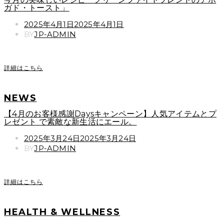
ガド・トースト」
POSTED
2025年4月1日
2025年4月1日
ON
BY
JP-ADMIN
詳細はこちら
NEWS
【4月のお客様感謝Daysキャンペーン】人気アイテムとプ
レゼント で素敵な新生活にエール。
POSTED
2025年3月24日
2025年3月24日
ON
BY
JP-ADMIN
詳細はこちら
HEALTH & WELLNESS