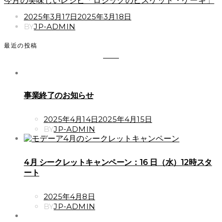
今月の美味しいレシピ「ロジックのビスケット・ケーキ」
POSTED
2025年3月17日
2025年3月18日
ON
BY
JP-ADMIN
最近の投稿
事業終了のお知らせ
POSTED
2025年4月14日
2025年4月15日
ON
BY
JP-ADMIN
4月 シークレットキャンペーン：16 日（水）12時スタ
ート
POSTED
2025年4月8日
ON
BY
JP-ADMIN