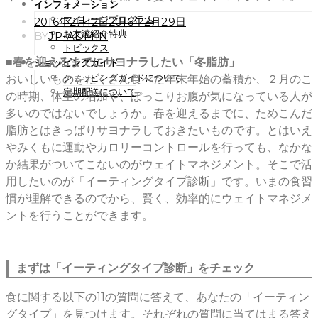
インフォメーション
マイレージプログラム
POSTED
2016年2月12日
2016年2月29日
ON
お友達紹介特典
BY
JP-ADMIN
トピックス
■春を迎えるまでにサヨナラしたい「冬脂肪」
ショッピングガイド
ショッピングガイドについて
おいしいものをたくさん食べた年末年始の蓄積か、２月のこ
定期配送について
の時期、体重の増加や、ぽっこりお腹が気になっている人が
多いのではないでしょうか。春を迎えるまでに、ためこんだ
脂肪とはきっぱりサヨナラしておきたいものです。とはいえ
やみくもに運動やカロリーコントロールを行っても、なかな
か結果がついてこないのがウェイトマネジメント。そこで活
用したいのが「イーティングタイプ診断」です。いまの食習
慣が理解できるのでから、賢く、効率的にウェイトマネジメ
ントを行うことができます。
まずは「イーティングタイプ診断」をチェック
食に関する以下の11の質問に答えて、あなたの「イーティン
グタイプ」を見つけます。それぞれの質問に当てはまる答え