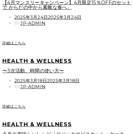
【4月マンスリーキャンペーン】4月限定15％OFFのセット
で からだの中から素敵な春へ。
POSTED
2025年3月24日
2025年3月24日
ON
BY
JP-ADMIN
詳細はこちら
HEALTH & WELLNESS
〜3次活動、時間の使い方〜
POSTED
2025年3月18日
2025年3月18日
ON
BY
JP-ADMIN
詳細はこちら
HEALTH & WELLNESS