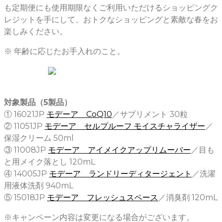
も定期便にも使用期限なくご利用いただけるショッピングク
レジットを手にして、おトクなショッピングと素敵な春をお
楽しみください。
※ 年齢に応じたお手入れのこと。
対象製品（5製品）
① 16021JP
モデーア CoQ10
／サプリメント 30粒
② 11051JP
モデーア セルプルーフ モイスチャライザー
／
保湿クリーム 50ml
③ 11008JP
モデーア アイメイクアップリムーバー
／目も
と用メイク落とし 120mL
④ 14005JP
モデーア ランドリーディタージェント
／洗濯
用液体洗剤 940mL
⑤ 15018JP
モデーア フレッシュスペース
／消臭剤 120mL
※キャンペーン内容は変更になる場合がございます。