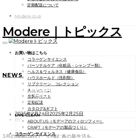
定期配送について
Modere.co.jp
Modere｜トピックス
お買い物はこちら
コラーゲンサイエンス
パーソナルケア（化粧品・シャンプー類）
ヘルス＆ウェルネス（健康食品）
NEWS
ハウスホールド（洗剤類）
リブクリーン コレクション
3月の感謝Daysで、心弾む春
キャンペーン
の新生活を。
全製品リスト
定期配送
カタログ&ギフト
POSTED
2025年2月24日
2025年2月25日
LIVE CLEAN
ON
BY
ABOUT US（モデーアのフィロソフィー）
CRAFT（モデーアの製品づくり）
コラーゲンサイエンス
3月の感謝Daysで、心弾む春の新生活を。