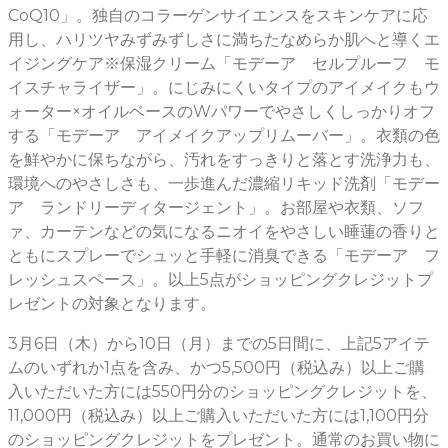
CoQ10」。独自のコラーゲンサイエンスをスキンケアに応
用し、ハリツヤみずみずしさに満ちたなめらか肌へと導くエ
イジングケア※保湿クリーム「モデーア セルプルーフ モ
イスチャライザー」。にじみにくいタイプのアイメイクもウ
ォーター×オイルベースのWパワーでやさしくしっかりオフ
する「モデーア アイメイクアップリムーバー」。衣類の色
を鮮やかに保ちながら、汚れをすっきりと落とす洗浄力も、
環境へのやさしさも、一歩進んだ濃縮リキッド洗剤「モデー
ア ランドリーディタージェント」。お部屋や衣類、ソフ
ァ、カーテンなどの気になるニオイをやさしい睡蓮の香りと
ともにスプレーでシュッと手軽に消臭できる「モデーア フ
レッシュスペース」。以上5点がショッピングクレジットプ
レゼントの対象となります。
3月6日（木）から10日（月）までの5日間に、上記5アイテ
ムのいずれか1点を含み、かつ5,500円（税込み）以上ご購
入いただいた方には550円分のショッピングクレジットを、
11,000円（税込み）以上ご購入いただいた方には1,100円分
のショッピングクレジットをプレゼント。通常のお買い物に