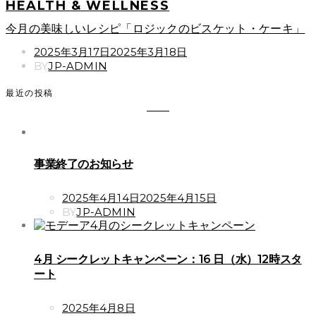
HEALTH & WELLNESS
今月の美味しいレシピ「ロジックのビスケット・ケーキ」
POSTED
2025年3月17日
2025年3月18日
ON
BY
JP-ADMIN
最近の投稿
事業終了のお知らせ
POSTED
2025年4月14日
2025年4月15日
ON
BY
JP-ADMIN
4月 シークレットキャンペーン：16 日（水）12時スタ
ート
POSTED
2025年4月8日