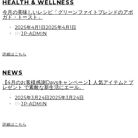
HEALTH & WELLNESS
今月の美味しいレシピ「グリーンファイトブレンドのアボ
ガド・トースト」
POSTED
2025年4月1日
2025年4月1日
ON
BY
JP-ADMIN
詳細はこちら
NEWS
【4月のお客様感謝Daysキャンペーン】人気アイテムとプ
レゼント で素敵な新生活にエール。
POSTED
2025年3月24日
2025年3月24日
ON
BY
JP-ADMIN
詳細はこちら