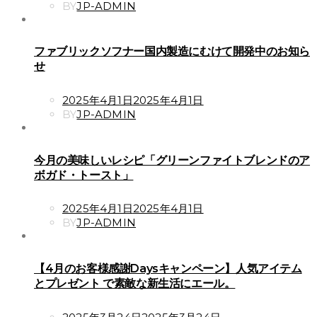
ON
BY
JP-ADMIN
ファブリックソフナー国内製造にむけて開発中のお知ら
せ
POSTED
2025年4月1日
2025年4月1日
ON
BY
JP-ADMIN
今月の美味しいレシピ「グリーンファイトブレンドのア
ボガド・トースト」
POSTED
2025年4月1日
2025年4月1日
ON
BY
JP-ADMIN
【4月のお客様感謝Daysキャンペーン】人気アイテム
とプレゼント で素敵な新生活にエール。
POSTED