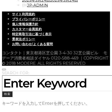
2025年3月24日
2025年3月24日
ON
BY
JP-ADMIN
サイト利用規約
プライバシーポリシー
個人情報保護方針
カスタマー会員規約
特定商取引法に基づく表示
景表法ポリシー
お問い合わせ/よくある質問
コンタクト｜東京都港区芝公園 3-4-30 32芝公園ビル モ
デーア消費者相談ダイヤル 0120-588-469 ｜COPYRIGHT
© 2018 MODERE. ALL RIGHTS RESERVED
SEARCH FOR:
検索
キーワードを入力してEnterを押してください。