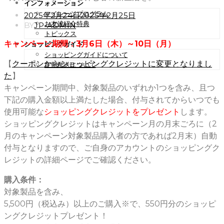
インフォメーション
マイレージプログラム
POSTED
2025年2月24日
2025年2月25日
ON
お友達紹介特典
BY
JP-ADMIN
トピックス
キャンペーン期間：3月6日（木）～10日（月）
ショッピングガイド
ショッピングガイドについて
【
クーポンからショッピングクレジットに変更となりまし
定期配送について
た
】
キャンペーン期間中、対象製品のいずれか1つを含み、且つ
下記の購入金額以上満たした場合、付与されてからいつでも
使用可能な
ショッピングクレジットをプレゼント
します。
ショッピングクレジットはキャンペーン月の月末ごろに（2
月のキャンペーン対象製品購入者の方であれば2月末）自動
付与となりますので、ご自身のアカウントのショッピングク
レジットの詳細ページでご確認ください。
購入条件：
対象製品を含み、
5,500円（税込み）以上のご購入※で、550円分のショッピ
ングクレジットプレゼント！