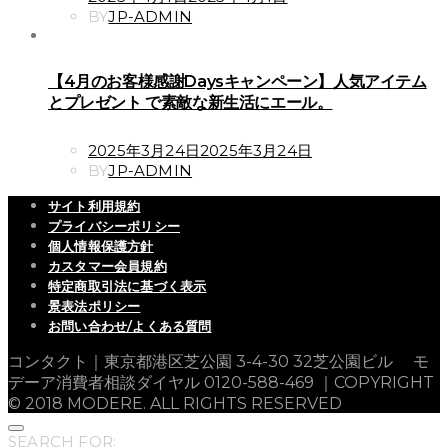
ON
BY
JP-ADMIN
【4月のお客様感謝Daysキャンペーン】人気アイテム
とプレゼント で素敵な新生活にエール。
POSTED
2025年3月24日
2025年3月24日
ON
BY
JP-ADMIN
サイト利用規約
プライバシーポリシー
個人情報保護方針
カスタマー会員規約
特定商取引法に基づく表示
景表法ポリシー
お問い合わせ/よくある質問
コンタクト｜東京都港区芝公園 3-4-30 32芝公園ビル モ
デーア消費者相談ダイヤル 0120-588-469 ｜COPYRIGHT
© 2018 MODERE. ALL RIGHTS RESERVED
SEARCH FOR: