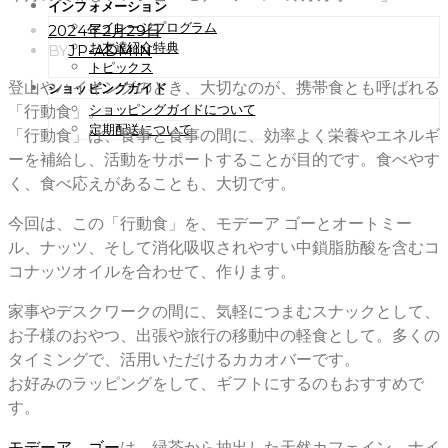
インフォメーション
マイレージプログラム
POSTED
2024年2月29日
ON
お友達紹介特典
BY
JP-ADMIN
トピックス
登山やハイキングのとき、大切なのが、携帯食とも呼ばれる
ショッピングガイド
ショッピングガイドについて
「行動食」。
定期配送について
「行動食」は、食事と食事の間に、効率よく栄養やエネルギ
ーを補給し、活動をサポートすることが目的です。食べやす
く、食べ応えがあることも、大切です。
今回は、この「行動食」を、モデーア ゴーとオートミー
ル、ナッツ、そして消化吸収されやすい中鎖脂肪酸を含むコ
コナッツオイルを合わせて、作ります。
家事やデスクワークの間に、気軽につまむスナックとして、
お子様のおやつ、出張や旅行の移動中の軽食として。多くの
タイミングで、活用いただけるカカオバーです。
お好みのラッピングをして、ギフトにするのもおすすめで
す。
モデーア ゴー
は、緑茶から抽出した天然カフェイン、ナイ