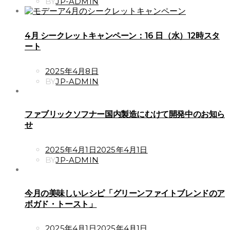
ON
BY
JP-ADMIN
4月 シークレットキャンペーン：16 日（水）12時スタ
ート
POSTED
2025年4月8日
ON
BY
JP-ADMIN
ファブリックソフナー国内製造にむけて開発中のお知ら
せ
POSTED
2025年4月1日
2025年4月1日
ON
BY
JP-ADMIN
今月の美味しいレシピ「グリーンファイトブレンドのア
ボガド・トースト」
POSTED
2025年4月1日
2025年4月1日