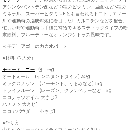
アシンやパントテン酸など10種のビタミン、亜鉛など3種の
ミネラル、スーパービタミンEとも言われるトコトリエノー
ルや運動時の脂肪燃焼に着目したL-カルニチンなどを配合。
忙しい時や運動時も手軽に補給できるスティックタイプの粉
末飲料。フルーティーなオレンジシトラス風味です。
＜モデーアゴーのカカオバー＞
●材料（2人分）
モデーア ゴー
1包 (6g)
オートミール (インスタントタイプ) 30g
ミックスナッツ (アーモンド、くるみなど) 15g
ドライフルーツ (レーズン、クランベリーなど) 15g
ココナッツオイル 大さじ2
ハチミツ 大さじ1
ココアパウダー 小さじ1
●作り方
①ミックスナッツとドライフルーツは粗く刻む。