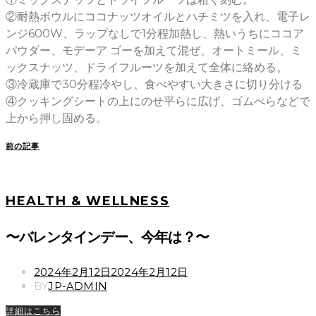
②耐熱ボウルにココナッツオイルとハチミツを入れ、電子レ
ンジ600W、ラップなしで1分程加熱し、熱いうちにココア
パウダー、モデーア ゴーを加えて混ぜ、オートミール、ミ
ックスナッツ、ドライフルーツを加えて全体に絡める。
③冷蔵庫で30分程冷やし、食べやすい大きさに切り分ける
④クッキングシートの上にのせ平らに広げ、ゴムべらなどで
上から押し固める。
前の記事
HEALTH & WELLNESS
〜バレンタインデー、今年は？〜
POSTED
2024年2月12日
2024年2月12日
ON
BY
JP-ADMIN
詳細はこちら