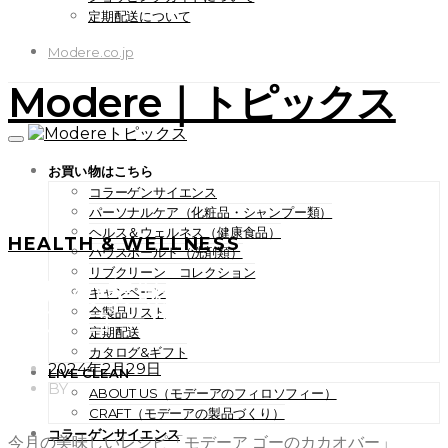
定期配送について
Modere.co.jp
Modere｜トピックス
お買い物はこちら
コラーゲンサイエンス
パーソナルケア（化粧品・シャンプー類）
ヘルス＆ウェルネス（健康食品）
HEALTH & WELLNESS
ハウスホールド（洗剤類）
リブクリーン コレクション
今月の美味しいレシピ「モデ
キャンペーン
ーア ゴーのカカオバー」
全製品リスト
定期配送
カタログ&ギフト
POSTED
2024年2月29日
LIVE CLEAN
ON
BY
ABOUT US（モデーアのフィロソフィー）
CRAFT（モデーアの製品づくり）
コラーゲンサイエンス
今月の美味しいレシピ「モデーア ゴーのカカオバー」