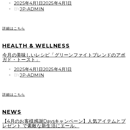
POSTED
2025年4月1日
2025年4月1日
ON
BY
JP-ADMIN
詳細はこちら
HEALTH & WELLNESS
今月の美味しいレシピ「グリーンファイトブレンドのアボ
ガド・トースト」
POSTED
2025年4月1日
2025年4月1日
ON
BY
JP-ADMIN
詳細はこちら
NEWS
【4月のお客様感謝Daysキャンペーン】人気アイテムとプ
レゼント で素敵な新生活にエール。