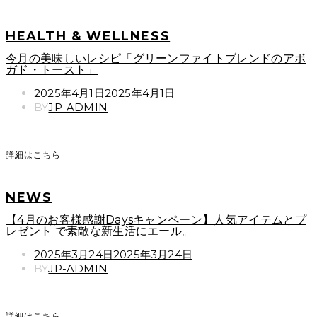
HEALTH & WELLNESS
今月の美味しいレシピ「グリーンファイトブレンドのアボ
ガド・トースト」
POSTED
2025年4月1日
2025年4月1日
ON
BY
JP-ADMIN
詳細はこちら
NEWS
【4月のお客様感謝Daysキャンペーン】人気アイテムとプ
レゼント で素敵な新生活にエール。
POSTED
2025年3月24日
2025年3月24日
ON
BY
JP-ADMIN
詳細はこちら