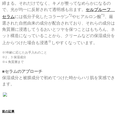
締まる。それだけでなく、キメが整ってなめらかになるの
で、光が均一に反射されて透明感も出ます。
セルプルーフ
*2
*3
セラム
には低分子化したコラーゲン
やヒアルロン酸
、厳
選された自然由来の成分が配合されており、それらの成分は
角質層に浸透してうるおいとツヤを保つことはもちろん、ネ
ット構造になっていることから、クリームなどの保湿成分を
※
上からつけた場合も浸透
しやすくなっています。
※1年齢に応じたお手入れのこと
※2 、3 保湿成分
※4 角質層まで
■セラムのアプローチ
保湿成分と被膜成分で初めてつけた時からハリ肌を実感でき
ます。
前の記事