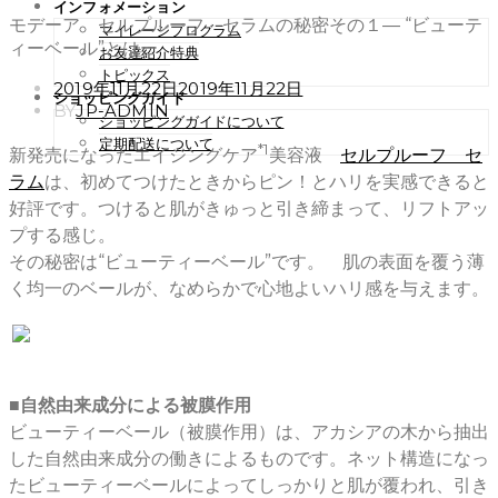
インフォメーション
モデーア セルプルーフ セラムの秘密その１― “ビューテ
マイレージプログラム
ィーベール”とはー
お友達紹介特典
トピックス
POSTED
2019年11月22日
2019年11月22日
ショッピングガイド
ON
BY
JP-ADMIN
ショッピングガイドについて
定期配送について
*1
新発売になったエイジングケア
美容液
セルプルーフ セ
ラム
は、初めてつけたときからピン！とハリを実感できると
好評です。つけると肌がきゅっと引き締まって、リフトアッ
プする感じ。
その秘密は“ビューティーベール”です。 肌の表面を覆う薄
く均一のベールが、なめらかで心地よいハリ感を与えます。
■自然由来成分による被膜作用
ビューティーベール（被膜作用）は、アカシアの木から抽出
した自然由来成分の働きによるものです。ネット構造になっ
たビューティーベールによってしっかりと肌が覆われ、引き