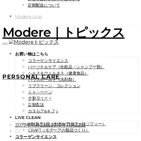
定期配送について
Modere.co.jp
Modere｜トピックス
お買い物はこちら
コラーゲンサイエンス
パーソナルケア（化粧品・シャンプー類）
ヘルス＆ウェルネス（健康食品）
PERSONAL CARE
ハウスホールド（洗剤類）
リブクリーン コレクション
モデーア セルプルーフ セ
キャンペーン
ラムの秘密その１― “ビュー
全製品リスト
定期配送
ティーベール”とはー
カタログ&ギフト
LIVE CLEAN
ABOUT US（モデーアのフィロソフィー）
POSTED
2019年11月22日
2019年11月22日
ON
CRAFT（モデーアの製品づくり）
BY
コラーゲンサイエンス