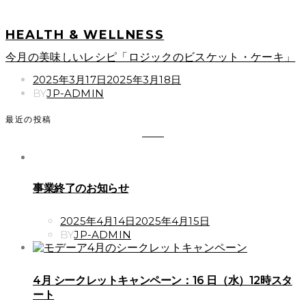
HEALTH & WELLNESS
今月の美味しいレシピ「ロジックのビスケット・ケーキ」
POSTED
2025年3月17日
2025年3月18日
ON
BY
JP-ADMIN
最近の投稿
事業終了のお知らせ
POSTED
2025年4月14日
2025年4月15日
ON
BY
JP-ADMIN
4月 シークレットキャンペーン：16 日（水）12時スタ
ート