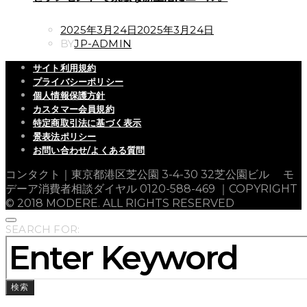
POSTED
2025年3月24日
2025年3月24日
ON
BY
JP-ADMIN
サイト利用規約
プライバシーポリシー
個人情報保護方針
カスタマー会員規約
特定商取引法に基づく表示
景表法ポリシー
お問い合わせ/よくある質問
コンタクト｜東京都港区芝公園 3-4-30 32芝公園ビル モ
デーア消費者相談ダイヤル 0120-588-469 ｜COPYRIGHT
© 2018 MODERE. ALL RIGHTS RESERVED
SEARCH FOR:
検索