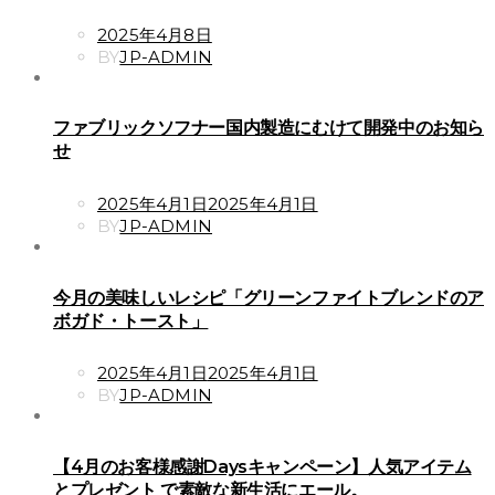
POSTED
2025年4月8日
ON
BY
JP-ADMIN
ファブリックソフナー国内製造にむけて開発中のお知ら
せ
POSTED
2025年4月1日
2025年4月1日
ON
BY
JP-ADMIN
今月の美味しいレシピ「グリーンファイトブレンドのア
ボガド・トースト」
POSTED
2025年4月1日
2025年4月1日
ON
BY
JP-ADMIN
【4月のお客様感謝Daysキャンペーン】人気アイテム
とプレゼント で素敵な新生活にエール。