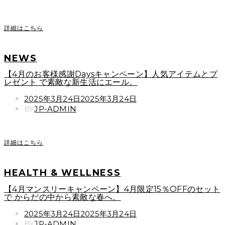
詳細はこちら
NEWS
【4月のお客様感謝Daysキャンペーン】人気アイテムとプ
レゼント で素敵な新生活にエール。
POSTED
2025年3月24日
2025年3月24日
ON
BY
JP-ADMIN
詳細はこちら
HEALTH & WELLNESS
【4月マンスリーキャンペーン】4月限定15％OFFのセット
で からだの中から素敵な春へ。
POSTED
2025年3月24日
2025年3月24日
ON
BY
JP-ADMIN