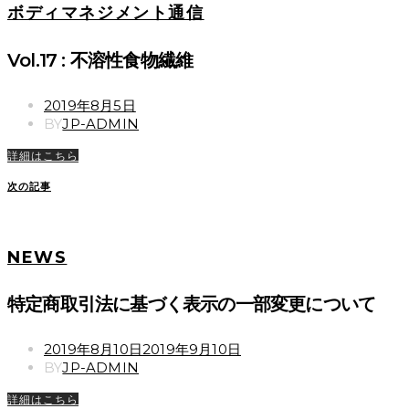
ボディマネジメント通信
Vol.17 : 不溶性食物繊維
POSTED
2019年8月5日
ON
BY
JP-ADMIN
詳細はこちら
次の記事
NEWS
特定商取引法に基づく表示の一部変更について
POSTED
2019年8月10日
2019年9月10日
ON
BY
JP-ADMIN
詳細はこちら