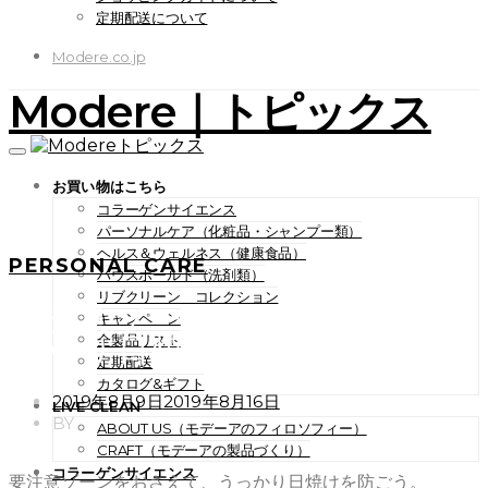
定期配送について
Modere.co.jp
Modere｜トピックス
お買い物はこちら
コラーゲンサイエンス
パーソナルケア（化粧品・シャンプー類）
ヘルス＆ウェルネス（健康食品）
PERSONAL CARE
ハウスホールド（洗剤類）
リブクリーン コレクション
要注意ゾーンをおさえて、う
キャンペーン
っかり日焼けを防ごう。
全製品リスト
定期配送
カタログ&ギフト
POSTED
2019年8月9日
2019年8月16日
LIVE CLEAN
ON
BY
ABOUT US（モデーアのフィロソフィー）
CRAFT（モデーアの製品づくり）
コラーゲンサイエンス
要注意ゾーンをおさえて、うっかり日焼けを防ごう。