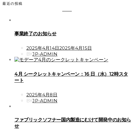
最近の投稿
事業終了のお知らせ
POSTED
2025年4月14日
2025年4月15日
ON
BY
JP-ADMIN
4月 シークレットキャンペーン：16 日（水）12時スタ
ート
POSTED
2025年4月8日
ON
BY
JP-ADMIN
ファブリックソフナー国内製造にむけて開発中のお知ら
せ