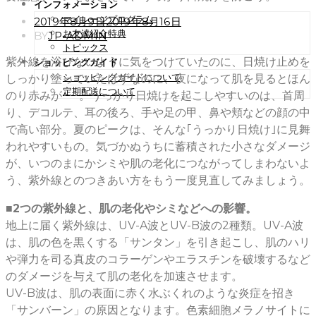
インフォメーション
マイレージプログラム
POSTED
2019年8月9日
2019年8月16日
ON
お友達紹介特典
BY
JP-ADMIN
トピックス
紫外線を浴びないように気をつけていたのに、日焼け止めを
ショッピングガイド
ショッピングガイドについて
しっかり塗っていたはずなのに、夜になって肌を見るとほん
定期配送について
のり赤みが･･･。うっかり日焼けを起こしやすいのは、首周
り、デコルテ、耳の後ろ、手や足の甲、鼻や頬などの顔の中
で高い部分。夏のピークは、そんな｢うっかり日焼け｣に見舞
われやすいもの。気づかぬうちに蓄積された小さなダメージ
が、いつのまにかシミや肌の老化につながってしまわないよ
う、紫外線とのつきあい方をもう一度見直してみましょう。
■2つの紫外線と、肌の老化やシミなどへの影響。
地上に届く紫外線は、UV-A波とUV-B波の2種類。UV-A波
は、肌の色を黒くする「サンタン」を引き起こし、肌のハリ
や弾力を司る真皮のコラーゲンやエラスチンを破壊するなど
のダメージを与えて肌の老化を加速させます。
UV-B波は、肌の表面に赤く水ぶくれのような炎症を招き
「サンバーン」の原因となります。色素細胞メラノサイトに