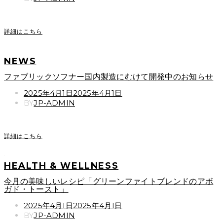
詳細はこちら
NEWS
ファブリックソフナー国内製造にむけて開発中のお知らせ
POSTED
2025年4月1日
2025年4月1日
ON
BY
JP-ADMIN
詳細はこちら
HEALTH & WELLNESS
今月の美味しいレシピ「グリーンファイトブレンドのアボ
ガド・トースト」
POSTED
2025年4月1日
2025年4月1日
ON
BY
JP-ADMIN