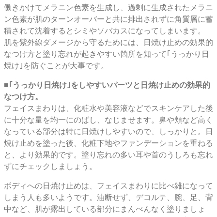
働きかけてメラニン色素を生成し、過剰に生成されたメラニ
ン色素が肌のターンオーバーと共に排出されずに角質層に蓄
積されて沈着するとシミやソバカスになってしまいます。
肌を紫外線ダメージから守るためには、日焼け止めの効果的
なつけ方と塗り忘れが起きやすい箇所を知って｢うっかり日
焼け｣を防ぐことが大事です。
■｢うっかり日焼け｣をしやすいパーツと日焼け止めの効果的
なつけ方。
フェイスまわりは、化粧水や美容液などでスキンケアした後
に十分な量を均一にのばし、なじませます。鼻や頬など高く
なっている部分は特に日焼けしやすいので、しっかりと。日
焼け止めを塗った後、化粧下地やファンデーションを重ねる
と、より効果的です。塗り忘れの多い耳や首のうしろも忘れ
ずにチェックしましょう。
ボディへの日焼け止めは、フェイスまわりに比べ雑になって
しまう人も多いようです。油断せず、デコルテ、腕、足、背
中など、肌が露出している部分にまんべんなく塗りましょ