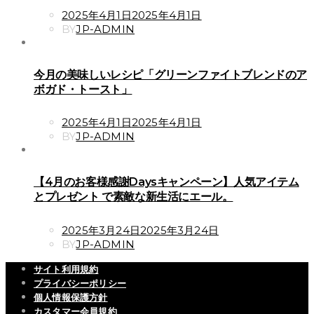
POSTED
2025年4月1日
2025年4月1日
ON
BY
JP-ADMIN
今月の美味しいレシピ「グリーンファイトブレンドのア
ボガド・トースト」
POSTED
2025年4月1日
2025年4月1日
ON
BY
JP-ADMIN
【4月のお客様感謝Daysキャンペーン】人気アイテム
とプレゼント で素敵な新生活にエール。
POSTED
2025年3月24日
2025年3月24日
ON
BY
JP-ADMIN
サイト利用規約
プライバシーポリシー
個人情報保護方針
カスタマー会員規約