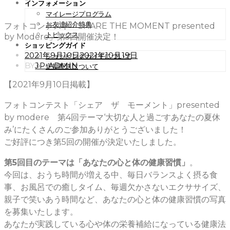
インフォメーション
マイレージプログラム
お友達紹介特典
フォトコンテスト「SHARE THE MOMENT presented
トピックス
by Modere」第5回開催決定！
ショッピングガイド
POSTED
2021年9月10日
2021年10月19日
ショッピングガイドについて
ON
BY
JP-ADMIN
定期配送について
【2021年9月10日掲載】
フォトコンテスト「シェア ザ モーメント」presented
by modere 第4回テーマ‘大切な人と過ごすあなたの夏休
み’にたくさんのご参加ありがとうございました！
ご好評につき第5回の開催が決定いたしました。
第5回目のテーマは「あなたの心と体の健康習慣」
。
今回は、おうち時間が増える中、毎日バランスよく摂る食
事、お風呂での癒しタイム、毎週欠かさないエクササイズ、
親子で笑いあう時間など、あなたの心と体の健康習慣の写真
を募集いたします。
あなたが実践している心や体の栄養補給になっている健康法