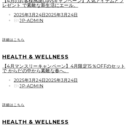
【4月のお客様感謝Daysキャンペーン】人気アイテムとプ
レゼント で素敵な新生活にエール。
POSTED
2025年3月24日
2025年3月24日
ON
BY
JP-ADMIN
詳細はこちら
HEALTH & WELLNESS
【4月マンスリーキャンペーン】4月限定15％OFFのセット
で からだの中から素敵な春へ。
POSTED
2025年3月24日
2025年3月24日
ON
BY
JP-ADMIN
詳細はこちら
HEALTH & WELLNESS