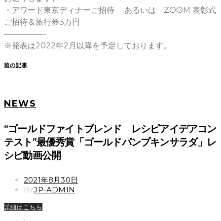
・アワード東京ディナーご招待 あるいは ZOOM 表彰式
ご招待＆旅行券3万円
—————-
※発表は2022年2月以降を予定しております。
前の記事
NEWS
“ゴールドファイトブレンド レシピアイデアコン
テスト”最優秀賞「ゴールドパンプキンサラダ」レ
シピ動画公開
POSTED
2021年8月30日
ON
BY
JP-ADMIN
詳細はこちら