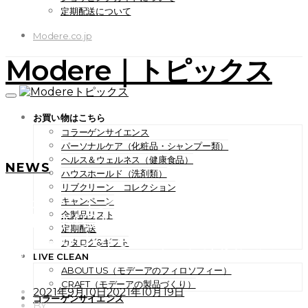
定期配送について
Modere.co.jp
Modere｜トピックス
お買い物はこちら
コラーゲンサイエンス
パーソナルケア（化粧品・シャンプー類）
ヘルス＆ウェルネス（健康食品）
NEWS
ハウスホールド（洗剤類）
リブクリーン コレクション
フォトコンテスト「SHARE
キャンペーン
THE MOMENT presented
全製品リスト
定期配送
by Modere」第5回開催決
カタログ&ギフト
定！
LIVE CLEAN
ABOUT US（モデーアのフィロソフィー）
CRAFT（モデーアの製品づくり）
POSTED
2021年9月10日
2021年10月19日
コラーゲンサイエンス
ON
BY