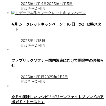
POSTED
2025年4月14日
2025年4月15日
ON
BY
JP-ADMIN
4月 シークレットキャンペーン：16 日（水）12時スタ
ート
POSTED
2025年4月8日
ON
BY
JP-ADMIN
ファブリックソフナー国内製造にむけて開発中のお知ら
せ
POSTED
2025年4月1日
2025年4月1日
ON
BY
JP-ADMIN
今月の美味しいレシピ「グリーンファイトブレンドのア
ボガド・トースト」