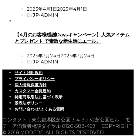
POSTED
2025年4月1日
2025年4月1日
ON
BY
JP-ADMIN
【4月のお客様感謝Daysキャンペーン】人気アイテム
とプレゼント で素敵な新生活にエール。
POSTED
2025年3月24日
2025年3月24日
ON
BY
JP-ADMIN
サイト利用規約
プライバシーポリシー
個人情報保護方針
カスタマー会員規約
特定商取引法に基づく表示
景表法ポリシー
お問い合わせ/よくある質問
コンタクト｜東京都港区芝公園 3-4-30 32芝公園ビル モ
デーア消費者相談ダイヤル 0120-588-469 ｜COPYRIGHT
© 2018 MODERE. ALL RIGHTS RESERVED