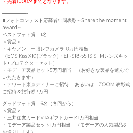
・先着1000名までとなります。
—————-
■フォトコンテスト応募者年間表彰～Share the moment
award～
ベストフォト賞 1名
＜賞品＞
・キヤノン 一眼レフカメラ10万円相当
（EOS Kiss X10(ブラック)・EF-S18-55 IS STMレンズキッ
ト+プロテクターセット）
・モデーア製品セット5万円相当 （お好きな製品を選んで
いただきます）
・アワード東京ディナーご招待 あるいは ZOOM 表彰式
ご招待＆旅行券3万円
グッドフォト賞 6名（各回から）
＜賞品＞
・三井住友カードVJAギフトカード1万円相当
・モデーア製品セット1万円相当 （モデーアの人気製品を
お送りします）