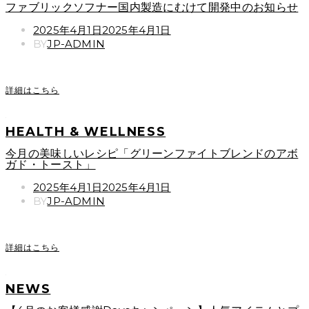
ファブリックソフナー国内製造にむけて開発中のお知らせ
POSTED
2025年4月1日
2025年4月1日
ON
BY
JP-ADMIN
詳細はこちら
HEALTH & WELLNESS
今月の美味しいレシピ「グリーンファイトブレンドのアボ
ガド・トースト」
POSTED
2025年4月1日
2025年4月1日
ON
BY
JP-ADMIN
詳細はこちら
NEWS