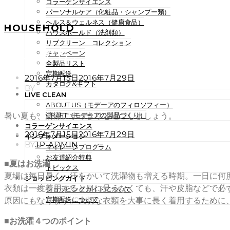
コラーゲンサイエンス
パーソナルケア（化粧品・シャンプー類）
ヘルス＆ウェルネス（健康食品）
HOUSEHOLD
ハウスホールド（洗剤類）
リブクリーン コレクション
暑い夏も、清潔にすっきりと
キャンペーン
全製品リスト
定期配送
POSTED
2016年7月15日
2016年7月29日
カタログ&ギフト
ON
BY
LIVE CLEAN
ABOUT US（モデーアのフィロソフィー）
暑い夏も、清潔にすっきりと過ごしましょう。
CRAFT（モデーアの製品づくり）
コラーゲンサイエンス
POSTED
2016年7月15日
2016年7月29日
インフォメーション
ON
BY
JP-ADMIN
マイレージプログラム
お友達紹介特典
■夏はお洗濯
トピックス
夏場は毎日暑く、汗をかいて洗濯物も増える時期。一日に何
ショッピングガイド
衣類は一度着用すると目に見えなくても、汗や皮脂などで必
ショッピングガイドについて
定期配送について
原因にもなります。大切な衣類を大事に長く着用するために
■お洗濯４つのポイント