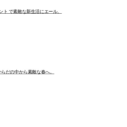
ント で素敵な新生活にエール。
 からだの中から素敵な春へ。