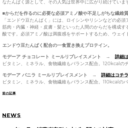
なたんぱく源として、その人気は世界中に広がり続けていま
■からだを作るのに必要な必須アミノ酸や不足しがちな繊維
「エンドウ豆たんぱく」には、ロイシンやリシンなどの必須
筋肉・内臓・神経・皮膚・髪といった人間のからだを構成す
酸です。必須アミノ酸は満腹感をサポートするため、ウェイ
エンドウ豆たんぱく配合の一食置き換えプロテイン。
モデーア チョコレート ミールリプレイスメント →
詳細
ビタミン、ミネラル、食物繊維もバランス配合。120kcal
モデーア バニラ ミールリプレイスメント →
詳細はコチ
ビタミン、ミネラル、食物繊維もバランス配合。110kcalの
前の記事
NEWS