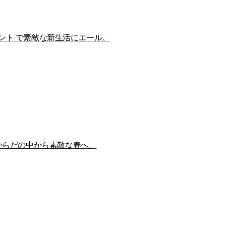
ント で素敵な新生活にエール。
 からだの中から素敵な春へ。