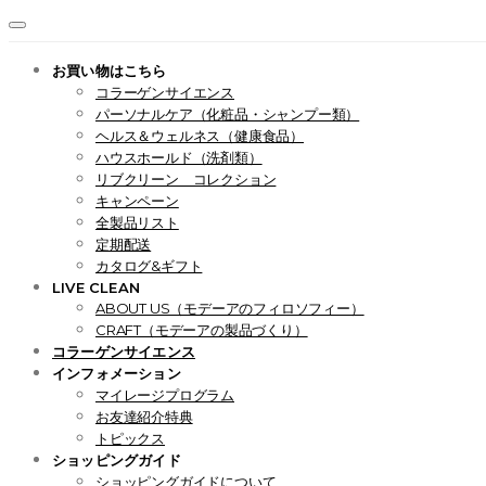
お買い物はこちら
コラーゲンサイエンス
パーソナルケア（化粧品・シャンプー類）
ヘルス＆ウェルネス（健康食品）
ハウスホールド（洗剤類）
リブクリーン コレクション
キャンペーン
全製品リスト
定期配送
カタログ&ギフト
LIVE CLEAN
ABOUT US（モデーアのフィロソフィー）
CRAFT（モデーアの製品づくり）
コラーゲンサイエンス
インフォメーション
マイレージプログラム
お友達紹介特典
トピックス
ショッピングガイド
ショッピングガイドについて