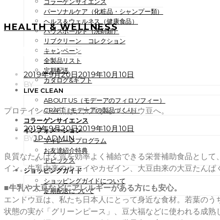
コラーゲンサイエンス
パーソナルケア（化粧品・シャンプー類）
ヘルス＆ウェルネス（健康食品）
HEALTH & WELLNESS
ハウスホールド（洗剤類）
リブクリーン コレクション
プロテインの主流は、大豆か
キャンペーン
全製品リスト
定期配送
POSTED
2019年9月20日
2019年10月10日
カタログ&ギフト
ON
BY
LIVE CLEAN
ABOUT US（モデーアのフィロソフィー）
プロテインの主流は、大豆からエンドウ豆へ。
CRAFT（モデーアの製品づくり）
コラーゲンサイエンス
POSTED
2019年9月20日
2019年10月10日
インフォメーション
ON
BY
JP-ADMIN
マイレージプログラム
お友達紹介特典
良質なたんぱく質を効率よく補給できる栄誉補助食品として
トピックス
イン。牛乳由来のホエイやカゼイン、大豆由来の大豆たんぱ
ショッピングガイド
ショッピングガイドについて
■牛乳や大豆などにアレルギーがある方にも安心。
定期配送について
エンドウ豆は、私たち日本人にとって身近な食材。若葉のう
状態の実が「グリーンピース」、豆大福などに使われる成熟