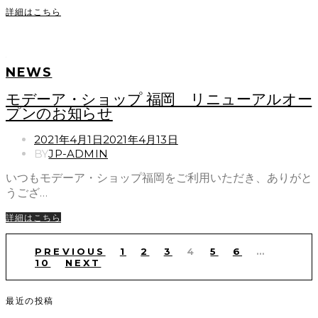
詳細はこちら
NEWS
モデーア・ショップ 福岡 リニューアルオー
プンのお知らせ
POSTED
2021年4月1日
2021年4月13日
ON
BY
JP-ADMIN
いつもモデーア・ショップ福岡をご利用いただき、ありがと
うござ…
詳細はこちら
投
稿
PREVIOUS
1
2
3
4
5
6
…
の
10
NEXT
ペ
ー
ジ
最近の投稿
送
り