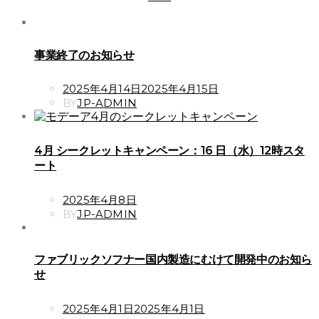
事業終了のお知らせ
POSTED
2025年4月14日
2025年4月15日
ON
BY
JP-ADMIN
4月 シークレットキャンペーン：16 日（水）12時スタ
ート
POSTED
2025年4月8日
ON
BY
JP-ADMIN
ファブリックソフナー国内製造にむけて開発中のお知ら
せ
POSTED
2025年4月1日
2025年4月1日