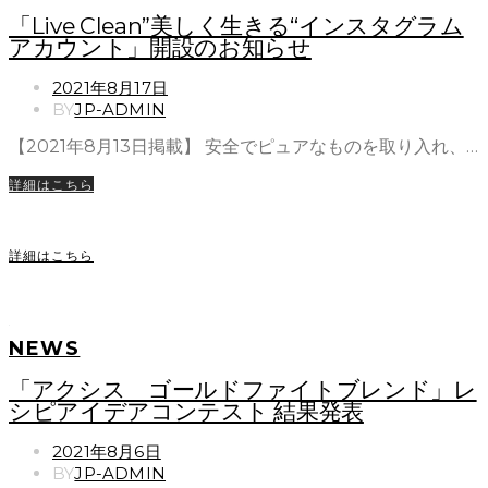
「Live Clean”美しく生きる“インスタグラム
アカウント」開設のお知らせ
POSTED
2021年8月17日
ON
BY
JP-ADMIN
【2021年8月13日掲載】 安全でピュアなものを取り入れ、…
詳細はこちら
詳細はこちら
NEWS
「アクシス ゴールドファイトブレンド」レ
シピアイデアコンテスト 結果発表
POSTED
2021年8月6日
ON
BY
JP-ADMIN