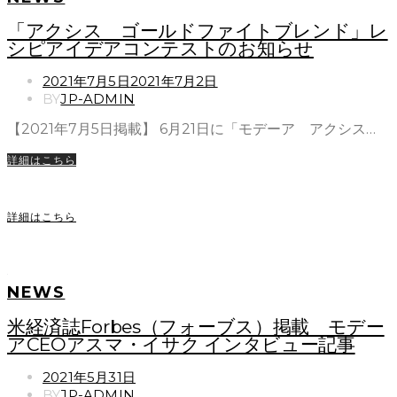
「アクシス ゴールドファイトブレンド」レ
シピアイデアコンテストのお知らせ
POSTED
2021年7月5日
2021年7月2日
ON
BY
JP-ADMIN
【2021年7月5日掲載】 6月21日に「モデーア アクシス…
詳細はこちら
詳細はこちら
NEWS
米経済誌Forbes（フォーブス）掲載 モデー
アCEOアスマ・イサク インタビュー記事
POSTED
2021年5月31日
ON
BY
JP-ADMIN