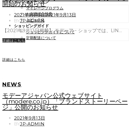
インフォメーション
開始のお知らせ
マイレージプログラム
お友達紹介特典
POSTED
2021年9月13日
2021年9月13日
ON
トピックス
BY
JP-ADMIN
ショッピングガイド
【2021年9月13日掲載】 モデーア・ショップでは、LIN…
ショッピングガイドについて
定期配送について
詳細はこちら
詳細はこちら
NEWS
モデーアジャパン公式ウェブサイト
（modere.co.jp）「ブランドストーリーペー
ジ」公開のお知らせ
POSTED
2021年9月13日
ON
BY
JP-ADMIN