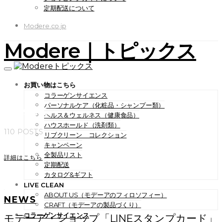
定期配送について
Modere.co.jp
Modere｜トピックス
お買い物はこちら
コラーゲンサイエンス
パーソナルケア（化粧品・シャンプー類）
News
ヘルス＆ウェルネス（健康食品）
ハウスホールド（洗剤類）
110 POSTS
リブクリーン コレクション
キャンペーン
全製品リスト
詳細はこちら
定期配送
カタログ&ギフト
LIVE CLEAN
ABOUT US（モデーアのフィロソフィー）
NEWS
CRAFT（モデーアの製品づくり）
コラーゲンサイエンス
モデーア・ショップ「LINEスタンプカード」