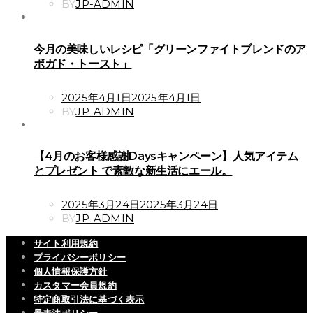
ON
BY
JP-ADMIN
今月の美味しいレシピ「グリーンファイトブレンドのア
ボガド・トースト」
POSTED
2025年4月1日
2025年4月1日
ON
BY
JP-ADMIN
【4月のお客様感謝Daysキャンペーン】人気アイテム
とプレゼント で素敵な新生活にエール。
POSTED
2025年3月24日
2025年3月24日
ON
BY
JP-ADMIN
サイト利用規約
プライバシーポリシー
個人情報保護方針
カスタマー会員規約
特定商取引法に基づく表示
景表法ポリシー