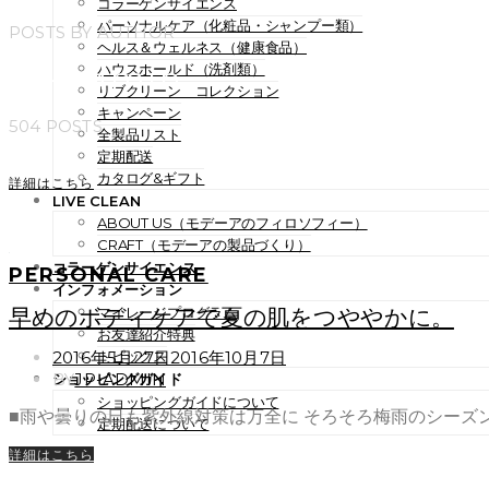
コラーゲンサイエンス
パーソナルケア（化粧品・シャンプー類）
POSTS BY AUTHOR
ヘルス＆ウェルネス（健康食品）
jp-admin
ハウスホールド（洗剤類）
リブクリーン コレクション
キャンペーン
504 POSTS
全製品リスト
定期配送
カタログ&ギフト
詳細はこちら
LIVE CLEAN
ABOUT US（モデーアのフィロソフィー）
CRAFT（モデーアの製品づくり）
コラーゲンサイエンス
PERSONAL CARE
インフォメーション
早めのボディケアで夏の肌をつややかに。
マイレージプログラム
お友達紹介特典
POSTED
2016年5月27日
2016年10月7日
トピックス
ON
BY
JP-ADMIN
ショッピングガイド
ショッピングガイドについて
■雨や曇りの日も紫外線対策は万全に そろそろ梅雨のシーズ
定期配送について
詳細はこちら