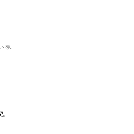
へ導…
喫。