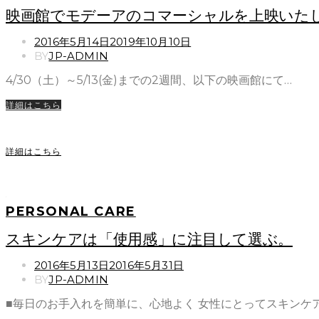
映画館でモデーアのコマーシャルを上映いた
POSTED
2016年5月14日
2019年10月10日
ON
BY
JP-ADMIN
4/30（土）～5/13(金)までの2週間、以下の映画館にて…
詳細はこちら
詳細はこちら
PERSONAL CARE
スキンケアは「使用感」に注目して選ぶ。
POSTED
2016年5月13日
2016年5月31日
ON
BY
JP-ADMIN
■毎日のお手入れを簡単に、心地よく 女性にとってスキンケ