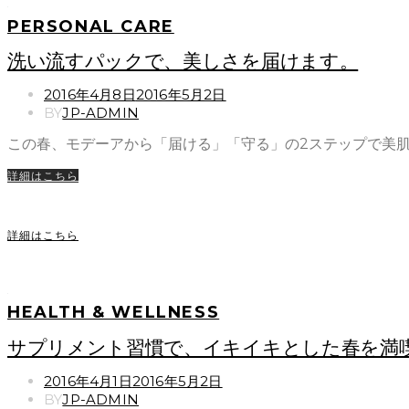
PERSONAL CARE
洗い流すパックで、美しさを届けます。
POSTED
2016年4月8日
2016年5月2日
ON
BY
JP-ADMIN
この春、モデーアから「届ける」「守る」の2ステップで美肌
詳細はこちら
詳細はこちら
HEALTH & WELLNESS
サプリメント習慣で、イキイキとした春を満
POSTED
2016年4月1日
2016年5月2日
ON
BY
JP-ADMIN