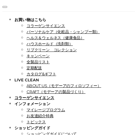
お買い物はこちら
コラーゲンサイエンス
パーソナルケア（化粧品・シャンプー類）
ヘルス＆ウェルネス（健康食品）
ハウスホールド（洗剤類）
リブクリーン コレクション
キャンペーン
全製品リスト
定期配送
カタログ&ギフト
LIVE CLEAN
ABOUT US（モデーアのフィロソフィー）
CRAFT（モデーアの製品づくり）
コラーゲンサイエンス
インフォメーション
マイレージプログラム
お友達紹介特典
トピックス
ショッピングガイド
ショッピングガイドについて